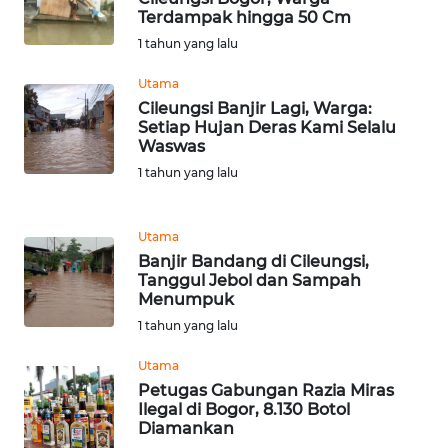
Wahana
Terdampak hingga 50 Cm
Media
Group
1 tahun yang lalu
Utama
WAHANA
NEWS
Cileungsi Banjir Lagi, Warga:
Setiap Hujan Deras Kami Selalu
Waswas
WAHANA
1 tahun yang lalu
TANI
WAHANA
Utama
ADVOKAT
Banjir Bandang di Cileungsi,
Tanggul Jebol dan Sampah
Menumpuk
WAHANA
1 tahun yang lalu
INFRASTRUKTUR
Utama
WAHANA
Petugas Gabungan Razia Miras
KONSUMEN
Ilegal di Bogor, 8.130 Botol
Diamankan