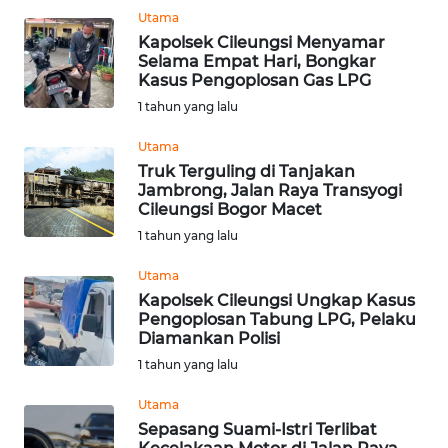
MALUKU
Utama
Kapolsek Cileungsi Menyamar
Selama Empat Hari, Bongkar
WN
Kasus Pengoplosan Gas LPG
MALUT
1 tahun yang lalu
WN
Utama
DAIRI
Truk Terguling di Tanjakan
Jambrong, Jalan Raya Transyogi
Cileungsi Bogor Macet
WN
1 tahun yang lalu
DANAU
TOBA
Utama
Kapolsek Cileungsi Ungkap Kasus
WN
Pengoplosan Tabung LPG, Pelaku
NIAS
Diamankan Polisi
1 tahun yang lalu
WN
Utama
LANGKAT
Sepasang Suami-Istri Terlibat