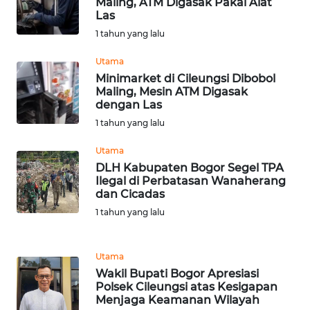
SUMEDANG
Maling, ATM Digasak Pakai Alat
Las
1 tahun yang lalu
WN
CIANJUR
Utama
Minimarket di Cileungsi Dibobol
WN
Maling, Mesin ATM Digasak
KEPULAUAN
dengan Las
SERIBU
1 tahun yang lalu
Utama
WN
DLH Kabupaten Bogor Segel TPA
TANGERANG
Ilegal di Perbatasan Wanaherang
dan Cicadas
WN
1 tahun yang lalu
BINJAI
WN
Utama
CIREBON
Wakil Bupati Bogor Apresiasi
Polsek Cileungsi atas Kesigapan
Menjaga Keamanan Wilayah
WN