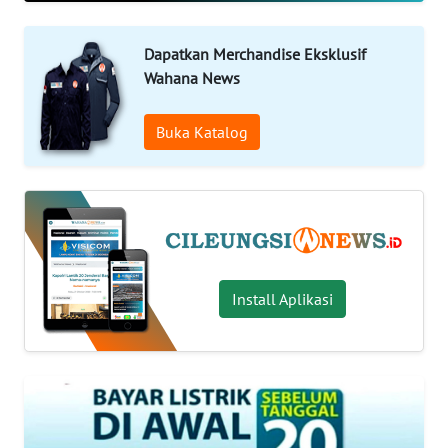
INDEKS
BERITA
Dapatkan Merchandise Eksklusif
Wahana News
KONTAK
KAMI
Buka Katalog
INFO
IKLAN
TENTANG
KAMI
Install Aplikasi
PEDOMAN
MEDIA
SIBER
REDAKSI