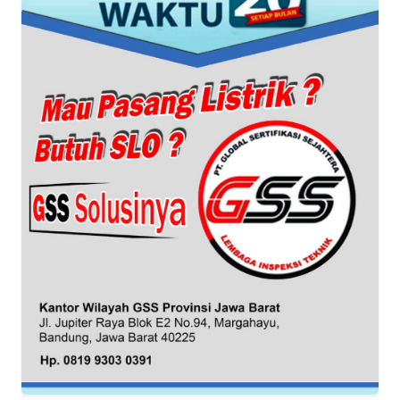
WAHANA
SPORT
WAHANA
UMKM
WAHANA
SELEB
WAHANA
PERSONA
WAHANA
OTOMOTIF
WAHANA
HEALTH