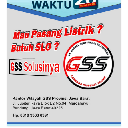
KARIR
DISCLAIMER
Wahana
News
Regional
WN
SUMUT
WN
JAKARTA
WN
JABAR
WN