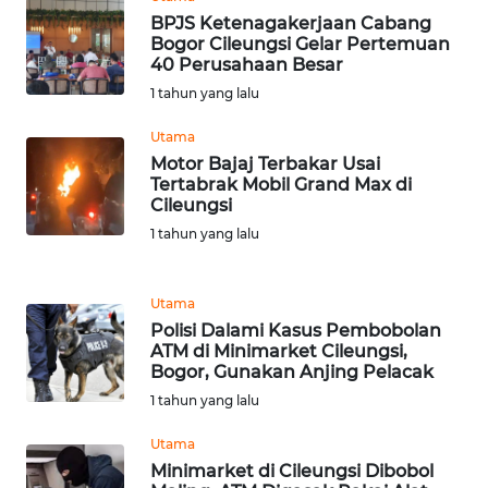
WN
BPJS Ketenagakerjaan Cabang
BOGOR
Bogor Cileungsi Gelar Pertemuan
40 Perusahaan Besar
1 tahun yang lalu
WN
DEPOK
Utama
Motor Bajaj Terbakar Usai
WN
Tertabrak Mobil Grand Max di
TAPANULI
Cileungsi
UTARA
1 tahun yang lalu
WN
SAMOSIR
Utama
Polisi Dalami Kasus Pembobolan
ATM di Minimarket Cileungsi,
WN
Bogor, Gunakan Anjing Pelacak
PADANG
1 tahun yang lalu
LAWAS
Utama
WN
Minimarket di Cileungsi Dibobol