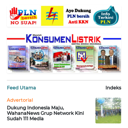
BANTEN
WN
NTT
WN
KEPRI
WN
PAPUA
WN
Feed Utama
Indeks
PAPUA
BARAT
Advertorial
Dukung Indonesia Maju,
WN
WahanaNews Grup Network Kini
RIAU
Sudah 111 Media