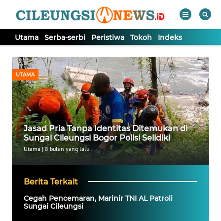
Utama
Serba-serbi
Peristiwa
Tokoh
Indeks
WAHANA
Tutup
TV
UTAMA
UTAMA
SERBA-
Jasad Pria Tanpa Identitas Ditemukan di
SERBI
Sungai Cileungsi Bogor Polisi Selidiki
Utama
|
8 bulan yang lalu
PERISTIWA
Berita Terkait
TOKOH
Cegah Pencemaran, Marinir TNI AL Patroli
Sungai Cileungsi
Informasi