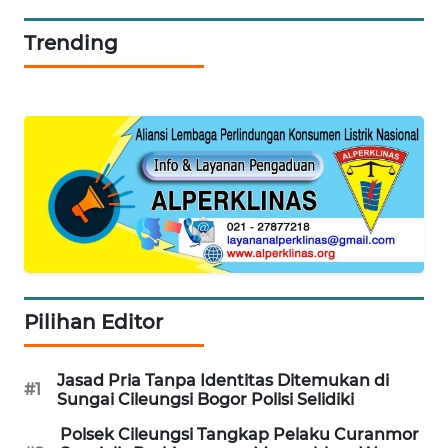
WAHANA
DESA
Trending
WISATA
LAPAK
WAHANA
Wahana
Network
KONSUMEN
LISTRIK
MASYARAKAT
Pilihan Editor
KELISTRIKAN
Jasad Pria Tanpa Identitas Ditemukan di
WALINKI
#1
Sungai Cileungsi Bogor Polisi Selidiki
ID
Polsek Cileungsi Tangkap Pelaku Curanmor