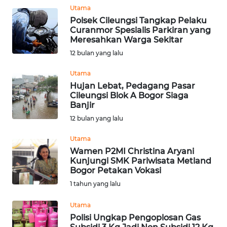
WN
Utama
SERAMBI
Polsek Cileungsi Tangkap Pelaku
Curanmor Spesialis Parkiran yang
Meresahkan Warga Sekitar
WN
12 bulan yang lalu
JAMBI
Utama
WN
Hujan Lebat, Pedagang Pasar
SULTRA
Cileungsi Blok A Bogor Siaga
Banjir
WN
12 bulan yang lalu
NTB
Utama
Wamen P2MI Christina Aryani
WN
Kunjungi SMK Pariwisata Metland
SULTENG
Bogor Petakan Vokasi
1 tahun yang lalu
WN
SULBAR
Utama
Polisi Ungkap Pengoplosan Gas