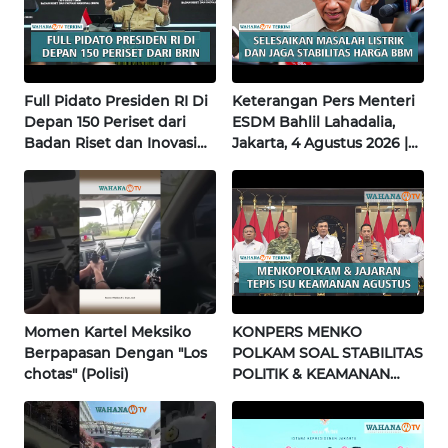
WN
NUSANTARA
WN
JOGJA
Full Pidato Presiden RI Di
Keterangan Pers Menteri
Depan 150 Periset dari
ESDM Bahlil Lahadalia,
Badan Riset dan Inovasi
Jakarta, 4 Agustus 2026 |
WN
Nasional | Wahana Terkini
Wahana Terkini
JATIM
WN
BALI
WN
KALBAR
Momen Kartel Meksiko
KONPERS MENKO
Berpapasan Dengan "Los
POLKAM SOAL STABILITAS
chotas" (Polisi)
POLITIK & KEAMANAN
WN
NASIONAL | Wahana
KALTENG
Terkini