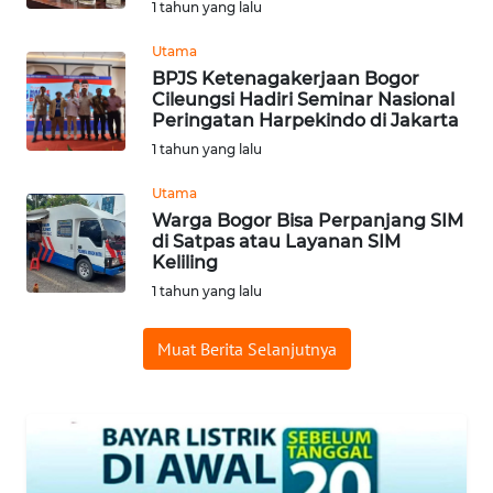
1 tahun yang lalu
WAHANA
LISTRIK
Utama
BPJS Ketenagakerjaan Bogor
WAHANA
Cileungsi Hadiri Seminar Nasional
TRAVEL
Peringatan Harpekindo di Jakarta
1 tahun yang lalu
WAHANA
Utama
TV
Warga Bogor Bisa Perpanjang SIM
di Satpas atau Layanan SIM
WAHANANEWS
Keliling
ID
1 tahun yang lalu
WAHANANEWS
Muat Berita Selanjutnya
CO ID
WAHANANEWS
NET