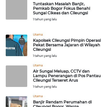
WN
Tuntaskan Masalah Banjir,
NATUNA
Pemkab Bogor Fokus Benahi
Sungai Cikeas dan Cileungsi
1 tahun yang lalu
WN
BINTAN
Utama
WN
Kapolsek Cileungsi Pimpin Operasi
MANDALIKA
Pekat Bersama Jajaran di Wilayah
Cileungsi
WN
1 tahun yang lalu
LIKUPANG
Utama
Air Sungai Meluap, CCTV dan
WN
Lampu Penerangan di Pos Pantau
LABUANBAJO
Cileungsi Terseret Arus
1 tahun yang lalu
WN
BORNEO
Utama
Banjir Rendam Perumahan di
Cileungsi Bogor, Warga