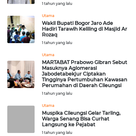
1 tahun yang lalu
INDRAMAYU
Utama
WN
Wakil Bupati Bogor Jaro Ade
KUNINGAN
Hadiri Tarawih Keliling di Masjid Ar
Rozaq
1 tahun yang lalu
WN
MAJALENGKA
Utama
MARTABAT Prabowo Gibran Sebut
WN
Masuknya Aglomerasi
SUBANG
Jabodetabekjur Ciptakan
Tingginya Pertumbuhan Kawasan
Perumahan di Daerah Cileungsi
WN
1 tahun yang lalu
SUKABUMI
Utama
WN
Muspika Cileungsi Gelar Tarling,
PURWAKARTA
Warga Senang Bisa Curhat
Langsung ke Pejabat
1 tahun yang lalu
WN