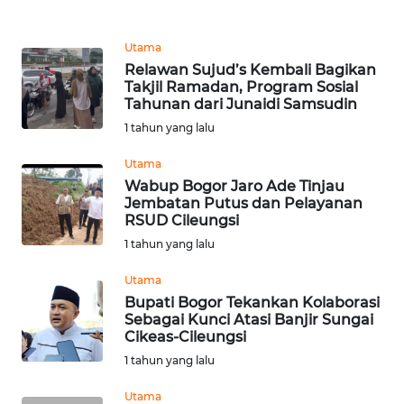
PRIANGAN
TIMUR
Utama
Relawan Sujud’s Kembali Bagikan
WN
Takjil Ramadan, Program Sosial
SEMARANG
Tahunan dari Junaidi Samsudin
1 tahun yang lalu
WN
SOLO
Utama
Wabup Bogor Jaro Ade Tinjau
Jembatan Putus dan Pelayanan
WN
RSUD Cileungsi
BOROBUDUR
1 tahun yang lalu
WN
Utama
MADURA
Bupati Bogor Tekankan Kolaborasi
Sebagai Kunci Atasi Banjir Sungai
Cikeas-Cileungsi
WN
1 tahun yang lalu
SURABAYA
Utama