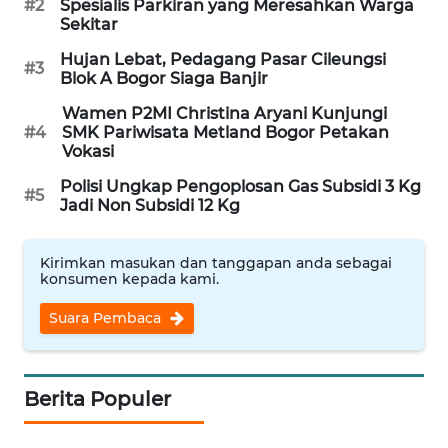
#2
Spesialis Parkiran yang Meresahkan Warga
MAWAKA
Sekitar
ID
Hujan Lebat, Pedagang Pasar Cileungsi
#3
Blok A Bogor Siaga Banjir
MARTABAT
NET
Wamen P2MI Christina Aryani Kunjungi
#4
SMK Pariwisata Metland Bogor Petakan
Vokasi
PLN
WATCH
Polisi Ungkap Pengoplosan Gas Subsidi 3 Kg
#5
Jadi Non Subsidi 12 Kg
MKLI
Kirimkan masukan dan tanggapan anda sebagai
konsumen kepada kami.
LPKKI
Suara Pembaca
LKKI
KOPEKLIN
Berita Populer
PORTAL