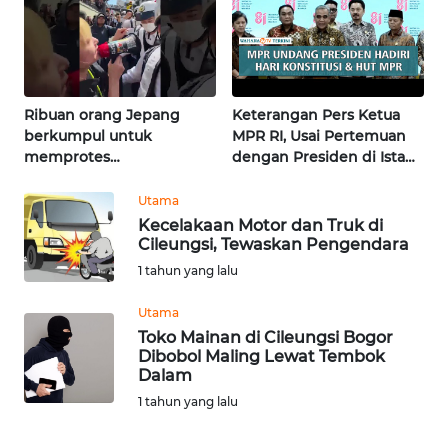
WN
KALTARA
WN
KALSEL
Ribuan orang Jepang
Keterangan Pers Ketua
berkumpul untuk
MPR RI, Usai Pertemuan
WN
memprotes
dengan Presiden di Istana
KALTIM
pembangunan masjid
| Wahana Terkini
pertama di Fujisawa
Utama
WN
Kecelakaan Motor dan Truk di
SULSEL
Cileungsi, Tewaskan Pengendara
1 tahun yang lalu
WN
Utama
GORONTALO
Toko Mainan di Cileungsi Bogor
Dibobol Maling Lewat Tembok
WN
Dalam
SULUT
1 tahun yang lalu
WN