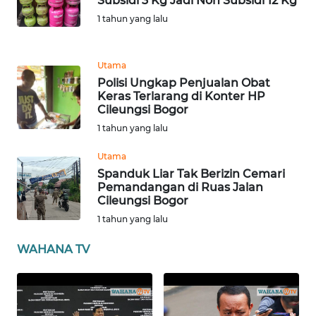
Subsidi 3 Kg Jadi Non Subsidi 12 Kg
WN
1 tahun yang lalu
BABEL
WN
Utama
SUMBAR
Polisi Ungkap Penjualan Obat
Keras Terlarang di Konter HP
Cileungsi Bogor
WN
SUMSEL
1 tahun yang lalu
Utama
WN
Spanduk Liar Tak Berizin Cemari
BENGKULU
Pemandangan di Ruas Jalan
Cileungsi Bogor
WN
1 tahun yang lalu
LAMPUNG
WAHANA TV
WN
JATENG