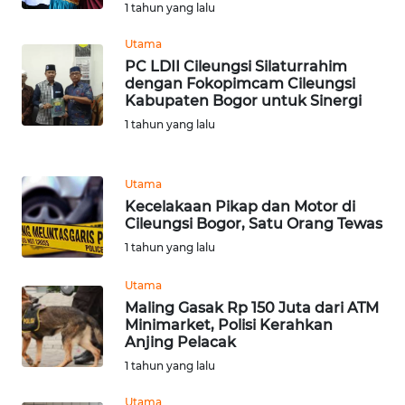
1 tahun yang lalu
TENGAH
Utama
WN DELI
PC LDII Cileungsi Silaturrahim
dengan Fokopimcam Cileungsi
SERDANG
Kabupaten Bogor untuk Sinergi
1 tahun yang lalu
WN
TEBING
TINGGI
Utama
Kecelakaan Pikap dan Motor di
WN
Cileungsi Bogor, Satu Orang Tewas
PAKPAK
1 tahun yang lalu
WN
Utama
KARAWANG
Maling Gasak Rp 150 Juta dari ATM
Minimarket, Polisi Kerahkan
Anjing Pelacak
WN
1 tahun yang lalu
BEKASI
Utama