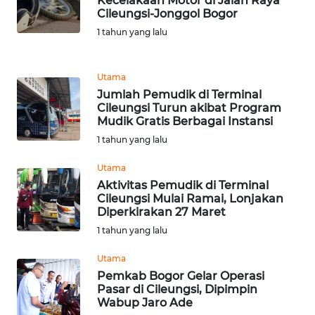
Kecelakaan Motor di Jalan Raya
WN
Cileungsi-Jonggol Bogor
TAPANULI
1 tahun yang lalu
SELATAN
WN
Utama
TANJUNG
Jumlah Pemudik di Terminal
LESUNG
Cileungsi Turun akibat Program
Mudik Gratis Berbagai Instansi
1 tahun yang lalu
WN
KARO
Utama
Aktivitas Pemudik di Terminal
WN
Cileungsi Mulai Ramai, Lonjakan
SIMALUNGUN
Diperkirakan 27 Maret
1 tahun yang lalu
WN
Utama
LABUHANBATU
Pemkab Bogor Gelar Operasi
Pasar di Cileungsi, Dipimpin
WN
Wabup Jaro Ade
TAPANULI