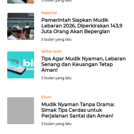
5 bulan yang lalu
WN
BABEL
Nasional
Pemerintah Siapkan Mudik
WN
Lebaran 2026, Diperkirakan 143,9
SUMBAR
Juta Orang Akan Bepergian
5 bulan yang lalu
WN
Serba-serbi
SUMSEL
Tips Agar Mudik Nyaman, Lebaran
Senang dan Keuangan Tetap
WN
Aman!
BENGKULU
5 bulan yang lalu
WN
LAMPUNG
Ekuin
Mudik Nyaman Tanpa Drama:
Simak Tips Cerdas untuk
WN
Perjalanan Santai dan Aman!
JATENG
5 bulan yang lalu