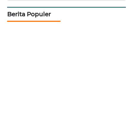
INDRAMAYU
Berita Populer
WN
KUNINGAN
WN
MAJALENGKA
WN
SUBANG
WN
SUKABUMI
WN
PURWAKARTA
WN