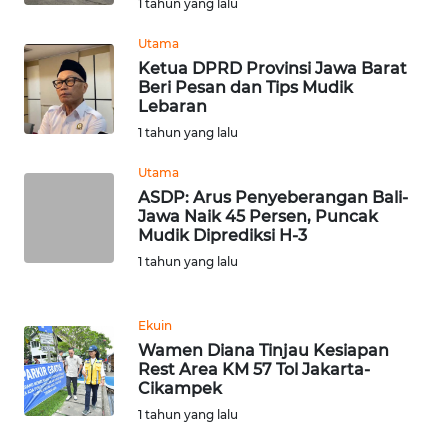
1 tahun yang lalu
WN
BOGOR
Utama
Ketua DPRD Provinsi Jawa Barat
Beri Pesan dan Tips Mudik
WN
Lebaran
DEPOK
1 tahun yang lalu
WN
Utama
TAPANULI
ASDP: Arus Penyeberangan Bali-
UTARA
Jawa Naik 45 Persen, Puncak
Mudik Diprediksi H-3
WN
1 tahun yang lalu
SAMOSIR
Ekuin
WN
Wamen Diana Tinjau Kesiapan
PADANG
Rest Area KM 57 Tol Jakarta-
LAWAS
Cikampek
1 tahun yang lalu
WN