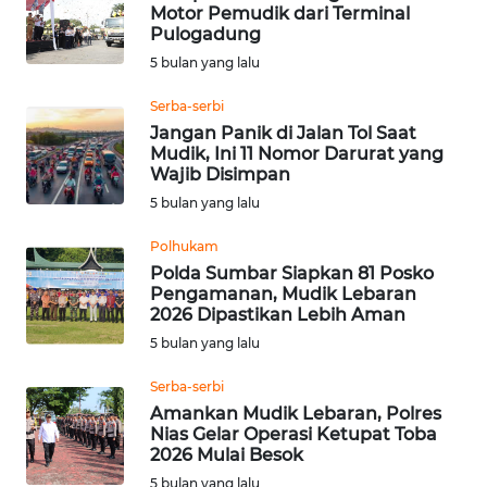
WN
Motor Pemudik dari Terminal
KALTARA
Pulogadung
5 bulan yang lalu
WN
KALSEL
Serba-serbi
Jangan Panik di Jalan Tol Saat
Mudik, Ini 11 Nomor Darurat yang
WN
Wajib Disimpan
KALTIM
5 bulan yang lalu
WN
Polhukam
SULSEL
Polda Sumbar Siapkan 81 Posko
Pengamanan, Mudik Lebaran
2026 Dipastikan Lebih Aman
WN
5 bulan yang lalu
GORONTALO
Serba-serbi
WN
Amankan Mudik Lebaran, Polres
SULUT
Nias Gelar Operasi Ketupat Toba
2026 Mulai Besok
WN
5 bulan yang lalu