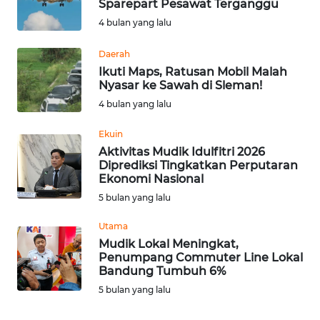
Sparepart Pesawat Terganggu
INDEKS
4 bulan yang lalu
BERITA
Daerah
Ikuti Maps, Ratusan Mobil Malah
KONTAK
Nyasar ke Sawah di Sleman!
KAMI
4 bulan yang lalu
INFO
Ekuin
IKLAN
Aktivitas Mudik Idulfitri 2026
Diprediksi Tingkatkan Perputaran
Ekonomi Nasional
TENTANG
KAMI
5 bulan yang lalu
Utama
PEDOMAN
Mudik Lokal Meningkat,
MEDIA
Penumpang Commuter Line Lokal
SIBER
Bandung Tumbuh 6%
5 bulan yang lalu
REDAKSI