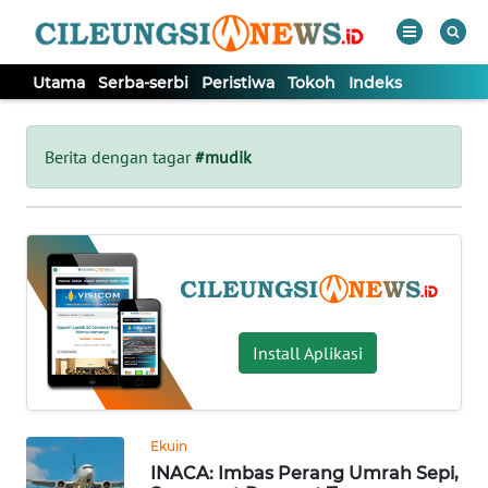
Utama
Serba-serbi
Peristiwa
Tokoh
Indeks
WAHANA
Tutup
TV
Berita dengan tagar
#mudik
UTAMA
SERBA-
SERBI
Install Aplikasi
PERISTIWA
TOKOH
Ekuin
Informasi
INACA: Imbas Perang Umrah Sepi,