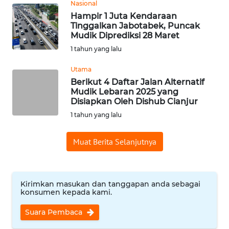
SUMEDANG
Nasional
Hampir 1 Juta Kendaraan
Tinggalkan Jabotabek, Puncak
WN
Mudik Diprediksi 28 Maret
CIANJUR
1 tahun yang lalu
WN
Utama
KEPULAUAN
Berikut 4 Daftar Jalan Alternatif
SERIBU
Mudik Lebaran 2025 yang
Disiapkan Oleh Dishub Cianjur
WN
1 tahun yang lalu
TANGERANG
Muat Berita Selanjutnya
WN
BINJAI
Kirimkan masukan dan tanggapan anda sebagai
WN
konsumen kepada kami.
CIREBON
Suara Pembaca
WN