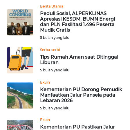
Berita Utama
KARIR
Peduli Sosial, ALPERKLINAS
Apresiasi KESDM, BUMN Energi
DISCLAIMER
dan PLN Fasilitasi 1.496 Peserta
Mudik Gratis
Wahana
5 bulan yang lalu
News
Regional
Serba-serbi
Tips Rumah Aman saat Ditinggal
Liburan
WN
SUMUT
5 bulan yang lalu
Ekuin
WN
Kementerian PU Dorong Pemudik
JAKARTA
Manfaatkan Jalur Pansela pada
Lebaran 2026
WN
5 bulan yang lalu
JABAR
Ekuin
Kementerian PU Pastikan Jalur
WN