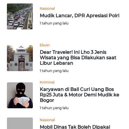
WN
Nasional
TAPANULI
Mudik Lancar, DPR Apresiasi Polri
SELATAN
1 tahun yang lalu
WN
TANJUNG
LESUNG
Ekuin
Dear Traveler! Ini Lho 3 Jenis
Wisata yang Bisa Dilakukan saat
WN
Libur Lebaran
KARO
1 tahun yang lalu
WN
Kriminal
SIMALUNGUN
Karyawan di Bali Curi Uang Bos
Rp25 Juta & Motor Demi Mudik ke
Bogor
WN
LABUHANBATU
1 tahun yang lalu
Nasional
WN
Mobil Dinas Tak Boleh Dipakai
TAPANULI