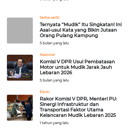
MALUKU
Serba-serbi
WN
Ternyata “Mudik” Itu Singkatan! Ini
MALUT
Asal-usul Kata yang Bikin Jutaan
Orang Pulang Kampung
WN
5 bulan yang lalu
DAIRI
Nasional
Komisi V DPR Usul Pembatasan
WN
Motor untuk Mudik Jarak Jauh
DANAU
Lebaran 2026
TOBA
5 bulan yang lalu
WN
Ekuin
NIAS
Rakor Komisi V DPR, Menteri PU:
Sinergi Infrastruktur dan
Transportasi Faktor Utama
WN
Kelancaran Mudik Lebaran 2025
LANGKAT
1 tahun yang lalu