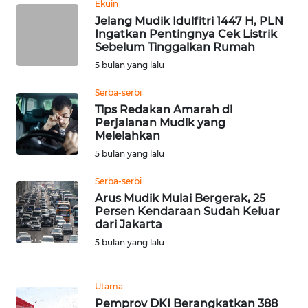
WN
Ekuin
NUSANTARA
Jelang Mudik Idulfitri 1447 H, PLN
Ingatkan Pentingnya Cek Listrik
Sebelum Tinggalkan Rumah
WN
5 bulan yang lalu
JOGJA
Serba-serbi
WN
Tips Redakan Amarah di
JATIM
Perjalanan Mudik yang
Melelahkan
5 bulan yang lalu
WN
BALI
Serba-serbi
Arus Mudik Mulai Bergerak, 25
WN
Persen Kendaraan Sudah Keluar
KALBAR
dari Jakarta
5 bulan yang lalu
WN
KALTENG
Utama
Pemprov DKI Berangkatkan 388