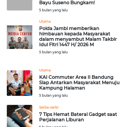
Bayu Suseno Bungkam!
WN
SERAMBI
5 bulan yang lalu
Utama
WN
Polda Jambi memberikan
JAMBI
himbauan kepada Masyarakat
dalam menyambut Malam Takbir
Idul Fitri 1447 H/ 2026 M
WN
SULTRA
5 bulan yang lalu
WN
Utama
NTB
KAI Commuter Area II Bandung
Siap Antarkan Masyarakat Menuju
WN
Kampung Halaman
SULTENG
5 bulan yang lalu
Serba-serbi
WN
7 Tips Hemat Baterai Gadget saat
SULBAR
Perjalanan Liburan