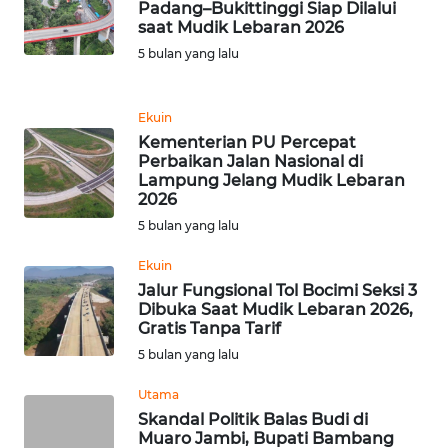
Padang–Bukittinggi Siap Dilalui
BANTEN
saat Mudik Lebaran 2026
5 bulan yang lalu
WN
NTT
Ekuin
Kementerian PU Percepat
WN
Perbaikan Jalan Nasional di
KEPRI
Lampung Jelang Mudik Lebaran
2026
WN
5 bulan yang lalu
PAPUA
Ekuin
Jalur Fungsional Tol Bocimi Seksi 3
WN
Dibuka Saat Mudik Lebaran 2026,
PAPUA
Gratis Tanpa Tarif
BARAT
5 bulan yang lalu
WN
Utama
RIAU
Skandal Politik Balas Budi di
Muaro Jambi, Bupati Bambang