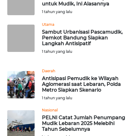
untuk Mudik, Ini Alasannya
TENGAH
1 tahun yang lalu
WN DELI
Utama
SERDANG
Sambut Urbanisasi Pascamudik,
Pemkot Bandung Siapkan
Langkah Antisipatif
WN
TEBING
1 tahun yang lalu
TINGGI
Daerah
WN
Antisipasi Pemudik ke Wilayah
PAKPAK
Aglomerasi saat Lebaran, Polda
Metro Siapkan Skenario
WN
1 tahun yang lalu
KARAWANG
Nasional
PELNI Catat Jumlah Penumpang
WN
Mudik Lebaran 2025 Melebihi
BEKASI
Tahun Sebelumnya