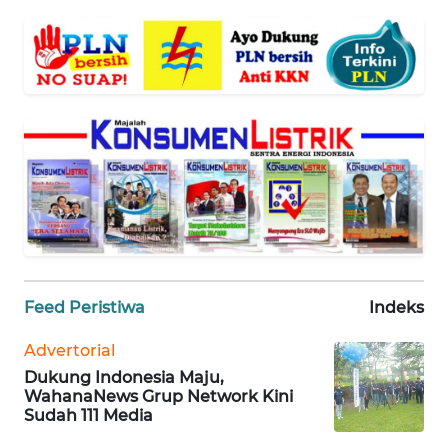
BANTEN
WN
NTT
WN
KEPRI
WN
PAPUA
WN
Feed Peristiwa
Indeks
PAPUA
BARAT
Advertorial
Dukung Indonesia Maju,
WN
WahanaNews Grup Network Kini
RIAU
Sudah 111 Media