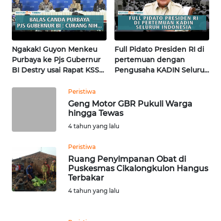
WN
KALTARA
WN
KALSEL
Ngakak! Guyon Menkeu
Full Pidato Presiden RI di
Purbaya ke Pjs Gubernur
pertemuan dengan
BI Destry usai Rapat KSSK
Pengusaha KADIN Seluruh
WN
| Wahana Terkini
Indonesia | Wahana
KALTIM
Terkini
Peristiwa
Geng Motor GBR Pukuli Warga
WN
hingga Tewas
SULSEL
4 tahun yang lalu
WN
Peristiwa
GORONTALO
Ruang Penyimpanan Obat di
Puskesmas Cikalongkulon Hangus
Terbakar
WN
4 tahun yang lalu
SULUT
WN