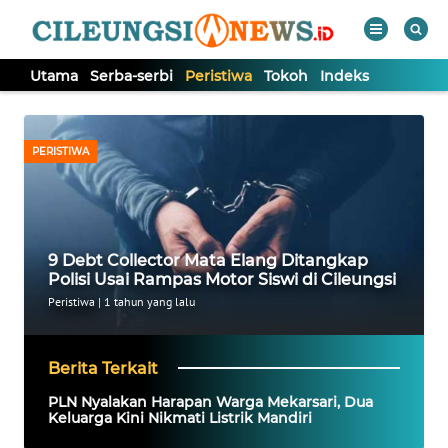
Utama
Serba-serbi
Peristiwa
Tokoh
Indeks
WAHANA
Tutup
TV
PERISTIWA
UTAMA
SERBA-
9 Debt Collector Mata Elang Ditangkap
SERBI
Polisi Usai Rampas Motor Siswi di Cileungsi
Peristiwa
|
1 tahun yang lalu
PERISTIWA
Berita Terkait
TOKOH
PLN Nyalakan Harapan Warga Mekarsari, Dua
Keluarga Kini Nikmati Listrik Mandiri
Informasi