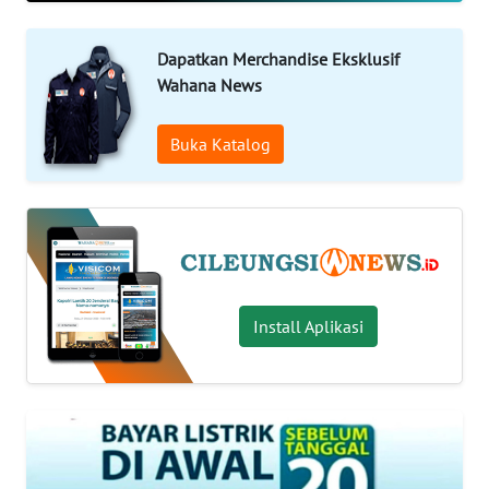
INDEKS
BERITA
Dapatkan Merchandise Eksklusif
Wahana News
KONTAK
KAMI
Buka Katalog
INFO
IKLAN
TENTANG
KAMI
Install Aplikasi
PEDOMAN
MEDIA
SIBER
REDAKSI