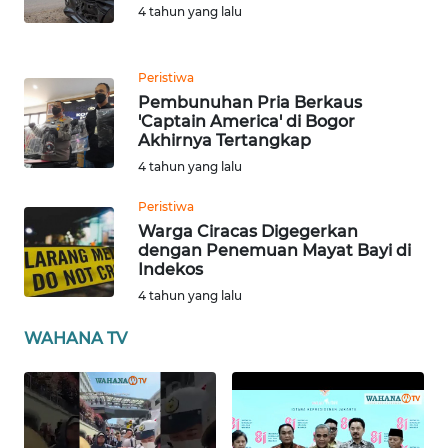
WN
4 tahun yang lalu
BABEL
Peristiwa
WN
Pembunuhan Pria Berkaus
SUMBAR
'Captain America' di Bogor
Akhirnya Tertangkap
WN
4 tahun yang lalu
SUMSEL
Peristiwa
WN
Warga Ciracas Digegerkan
dengan Penemuan Mayat Bayi di
BENGKULU
Indekos
4 tahun yang lalu
WN
LAMPUNG
WAHANA TV
WN
JATENG