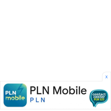
Wahana
Media
Group
WAHANA
NEWS
WAHANA
TANI
WAHANA
ADVOKAT
WAHANA
X
INFRASTRUKTUR
WAHANA
KONSUMEN