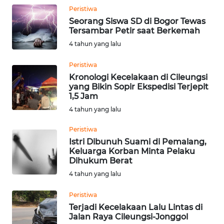
WN
Peristiwa
SERAMBI
Seorang Siswa SD di Bogor Tewas
Tersambar Petir saat Berkemah
WN
4 tahun yang lalu
JAMBI
Peristiwa
Kronologi Kecelakaan di Cileungsi
WN
yang Bikin Sopir Ekspedisi Terjepit
SULTRA
1,5 Jam
4 tahun yang lalu
WN
NTB
Peristiwa
Istri Dibunuh Suami di Pemalang,
Keluarga Korban Minta Pelaku
WN
Dihukum Berat
SULTENG
4 tahun yang lalu
WN
Peristiwa
SULBAR
Terjadi Kecelakaan Lalu Lintas di
Jalan Raya Cileungsi-Jonggol