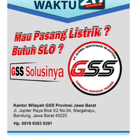
KARIR
DISCLAIMER
Wahana
News
Regional
WN
SUMUT
WN
JAKARTA
WN
JABAR
WN