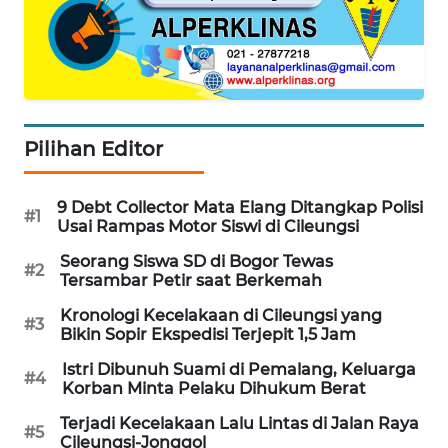
TENGAH
WN DELI
SERDANG
Pilihan Editor
WN
TEBING
TINGGI
9 Debt Collector Mata Elang Ditangkap Polisi
#1
Usai Rampas Motor Siswi di Cileungsi
WN
Seorang Siswa SD di Bogor Tewas
PAKPAK
#2
Tersambar Petir saat Berkemah
Kronologi Kecelakaan di Cileungsi yang
WN
#3
Bikin Sopir Ekspedisi Terjepit 1,5 Jam
KARAWANG
Istri Dibunuh Suami di Pemalang, Keluarga
#4
Korban Minta Pelaku Dihukum Berat
WN
BEKASI
Terjadi Kecelakaan Lalu Lintas di Jalan Raya
#5
Cileungsi-Jonggol