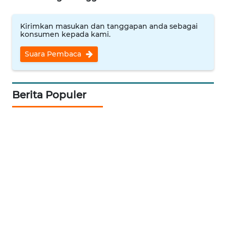
WN
BOGOR
Kirimkan masukan dan tanggapan anda sebagai
konsumen kepada kami.
WN
Suara Pembaca
DEPOK
WN
TAPANULI
Berita Populer
UTARA
WN
SAMOSIR
WN
PADANG
LAWAS
WN