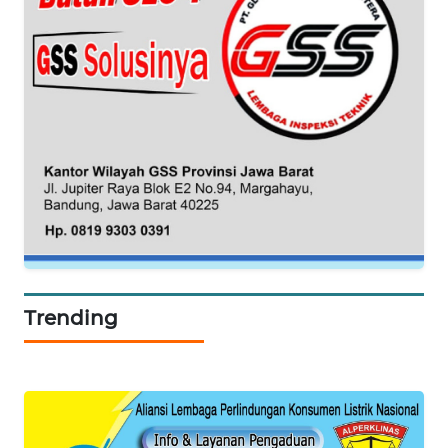
WN
TAPANULI
SELATAN
WN
TANJUNG
LESUNG
WN
KARO
WN
SIMALUNGUN
Trending
WN
LABUHANBATU
WN
TAPANULI