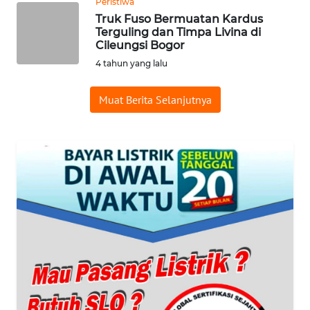
Peristiwa
MALUKU
Truk Fuso Bermuatan Kardus
Terguling dan Timpa Livina di
Cileungsi Bogor
WN
MALUT
4 tahun yang lalu
Muat Berita Selanjutnya
WN
DAIRI
WN
DANAU
TOBA
WN
NIAS
WN
LANGKAT