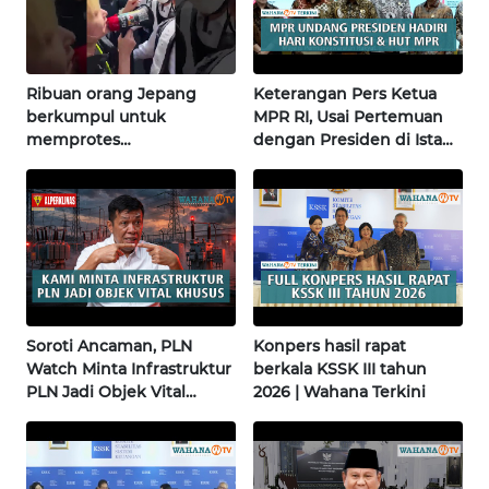
WN
NUSANTARA
WN
Ribuan orang Jepang
Keterangan Pers Ketua
JOGJA
berkumpul untuk
MPR RI, Usai Pertemuan
memprotes
dengan Presiden di Istana
pembangunan masjid
| Wahana Terkini
WN
pertama di Fujisawa
JATIM
WN
BALI
WN
Soroti Ancaman, PLN
Konpers hasil rapat
KALBAR
Watch Minta Infrastruktur
berkala KSSK III tahun
PLN Jadi Objek Vital
2026 | Wahana Terkini
WN
Khusus | Alperklinas
KALTENG
Research