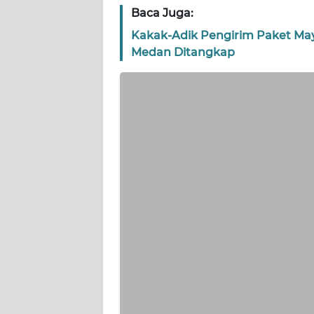
Baca Juga:
WN
NTT
Kakak-Adik Pengirim Paket May
Medan Ditangkap
WN
KEPRI
WN
PAPUA
WN
PAPUA
BARAT
WN
RIAU
WN
SERAMBI