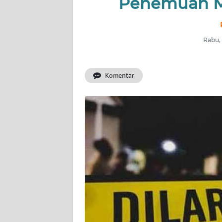
Penemuan Ma
BERITA
KONTAK
KAMI
Rabu, 
INFO
Komentar
IKLAN
TENTANG
KAMI
PEDOMAN
MEDIA
SIBER
REDAKSI
KARIR