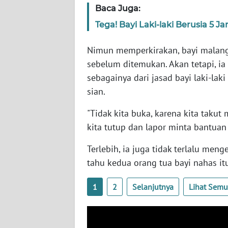
Baca Juga:
WN
Tega! Bayi Laki-laki Berusia 5
SUMBAR
Nimun memperkirakan, bayi malang t
WN
sebelum ditemukan. Akan tetapi, i
SUMSEL
sebagainya dari jasad bayi laki-laki
sian.
WN
BENGKULU
"Tidak kita buka, karena kita takut
kita tutup dan lapor minta bantuan 
WN
LAMPUNG
Terlebih, ia juga tidak terlalu men
tahu kedua orang tua bayi na­has it
WN
JATENG
1
2
Selanjutnya
Lihat Sem
WN
NUSANTARA