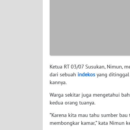
WN
JAMBI
WN
SULTRA
WN
NTB
Ketua RT 03/07 Susukan, Nimun, m
dari sebuah
indekos
yang di­tingga
WN
kannya.
SULTENG
Warga sekitar juga mengetahui bah
WN
kedua orang tuanya.
SULBAR
”Karena kita mau tahu sum­ber bau 
WN
membongkar kamar,” kata Nimun ke
BABEL