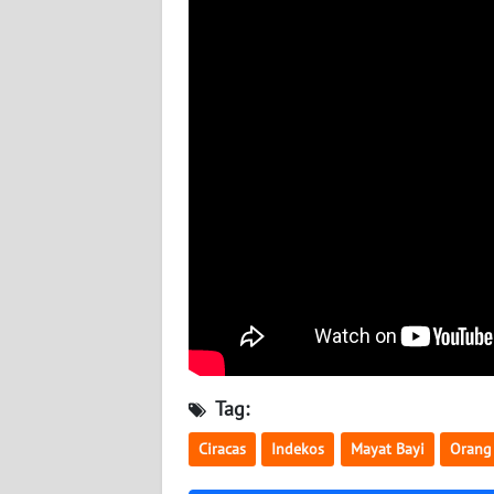
WN
JOGJA
WN
JATIM
WN
BALI
WN
KALBAR
WN
KALTENG
Tag:
WN
Ciracas
Indekos
Mayat Bayi
Orang
KALTARA