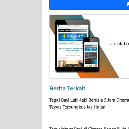
WN
KALSEL
WN
KALTIM
Jadilah
WN
SULSEL
WN
GORONTALO
Berita Terkait
WN
Tega! Bayi Laki-laki Berusia 5 Jam Dite
SULUT
Tewas Terbungkus Jas Hujan
WN
MALUKU