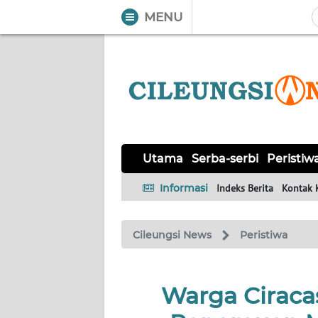
MENU
WAHANA
Tutup
TV
UTAMA
SERBA-
Utama
Serba-serbi
Peristiw
SERBI
Informasi
Indeks Berita
Kontak 
PERISTIWA
Cileungsi News
Peristiwa
TOKOH
Informasi
Warga Ciraca
INDEKS