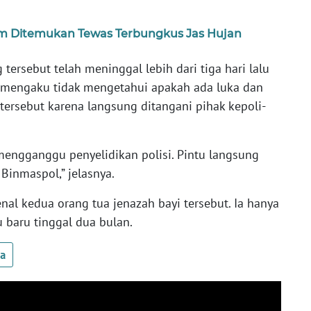
 Jam Ditemukan Tewas Terbungkus Jas Hujan
ersebut telah mening­gal lebih dari tiga hari lalu
a mengaku tidak mengetahui apakah ada luka dan
 tersebut karena langs­ung ditangani pihak kepoli­
 mengganggu penyeli­dikan polisi. Pintu langsung
Binmaspol,” jelasnya.
genal kedua orang tua jenazah bayi tersebut. Ia hanya
u baru tinggal dua bulan.
ua