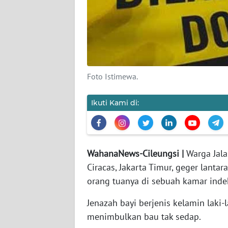
DISCLAIMER
Wahana
News
Regional
Foto Istimewa.
WN
SUMUT
Ikuti Kami di:
WN
JAKARTA
WahanaNews-Cileungsi |
Warga Jalan
Ciracas, Jakarta Timur, geger lant
WN
JABAR
orang tua­nya di sebuah kamar ind
Jenazah bayi berjenis kelamin laki
WN
BANTEN
me­nimbulkan bau tak sedap.