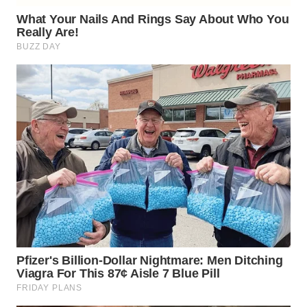
PRIANGAN
TIMUR
WN
SEMARANG
WN
SOLO
WN
BOROBUDUR
WN
MADURA
WN
SURABAYA