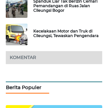
Spanduk Liar Tak Berizin Cemari
MAWAKA
Pemandangan di Ruas Jalan
ID
Cileungsi Bogor
MARTABAT
NET
Kecelakaan Motor dan Truk di
Cileungsi, Tewaskan Pengendara
PLN
WATCH
MKLI
KOMENTAR
LPKKI
LKKI
Berita Populer
KOPEKLIN
PORTAL