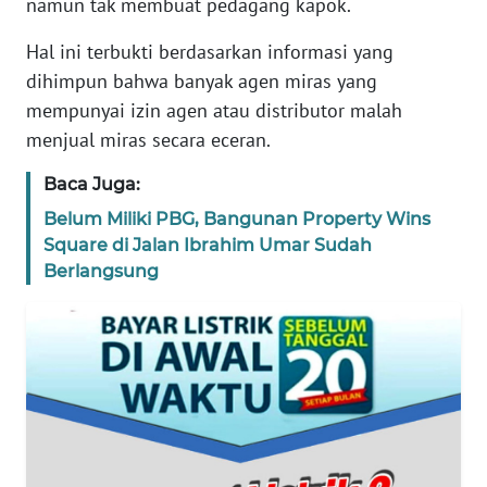
namun tak membuat pedagang kapok.
KARIR
Hal ini terbukti berdasarkan informasi yang
dihimpun bahwa banyak agen miras yang
DISCLAIMER
mempunyai izin agen atau distributor malah
menjual miras secara eceran.
Wahana
News
Regional
Baca Juga:
Belum Miliki PBG, Bangunan Property Wins
WN
Square di Jalan Ibrahim Umar Sudah
SUMUT
Berlangsung
WN
JAKARTA
WN
JABAR
WN