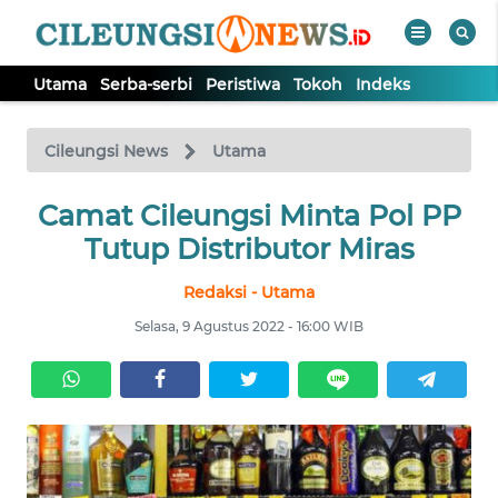
Utama
Serba-serbi
Peristiwa
Tokoh
Indeks
WAHANA
Tutup
TV
Cileungsi News
Utama
Camat Cileungsi Minta Pol PP
UTAMA
Tutup Distributor Miras
SERBA-
Redaksi - Utama
SERBI
Selasa, 9 Agustus 2022 - 16:00 WIB
PERISTIWA
TOKOH
Informasi