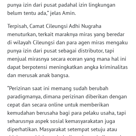
WN
punya izin dari pusat padahal izin lingkungan
BABEL
belum tentu ada,” jelas Amin.
WN
Terpisah, Camat Cileungsi Adhi Nugraha
SUMBAR
menuturkan, terkait maraknya miras yang beredar
di wilayah Cileungsi dan para agen miras mengaku
WN
punya izin dari pusat sebagai distributor, tapi
SUMSEL
menjual mirasnya secara eceran yang mana hal ini
dapat berpotensi meningkatkan angka kriminalitas
WN
dan merusak anak bangsa.
BENGKULU
“Perizinan saat ini memang sudah berubah
WN
paradigmanya, dimana perizinan diberikan dengan
LAMPUNG
cepat dan secara online untuk memberikan
kemudahan berusaha bagi para pelaku usaha, tapi
WN
seharusnya aspek sosial kemasyarakatan juga
JATENG
diperhatikan. Masyarakat setempat setuju atau