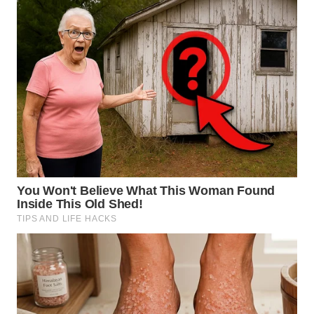
TENGAH
WN DELI
SERDANG
WN
TEBING
TINGGI
WN
PAKPAK
WN
KARAWANG
WN
BEKASI