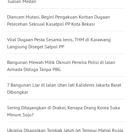
Tuasan Medan
MALUKU
Diancam Mutasi, Begini Pengakuan Korban Dugaan
WN
Pelecehan Seksual Kasatpol PP Kota Bekasi
MALUT
Viral Dugaan Pesta Sesama Jenis, THM di Karawang
WN
Langsung Disegel Satpol PP
DAIRI
Bangunan Mewah Milik Oknum Perwira Polisi di Jalan
WN
Armada Diduga Tanpa PBG
DANAU
TOBA
7 Bangunan Liar di Jalan Utan Jati Kalideres Jakarta Barat
Dibongkar
WN
NIAS
Sering Ditayangkan di Drakor, Kenapa Orang Korea Suka
WN
Minum Soju?
LANGKAT
Ukraina Dilaporkan Tembak Jatuh Jet Tempur Mahal Rusia