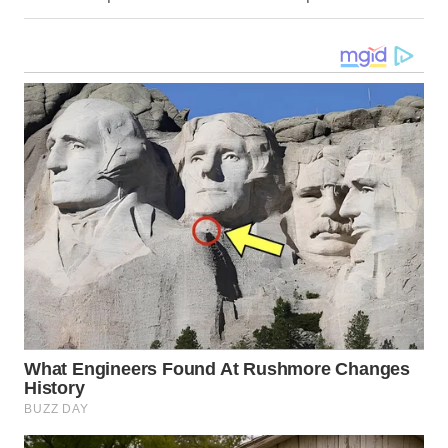
WN
TAPANULI
SELATAN
WN
TANJUNG
LESUNG
WN
KARO
WN
SIMALUNGUN
WN
LABUHANBATU
WN
TAPANULI