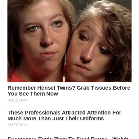
WN
NATUNA
WN
BINTAN
WN
MANDALIKA
WN
LIKUPANG
WN
LABUANBAJO
WN
BORNEO