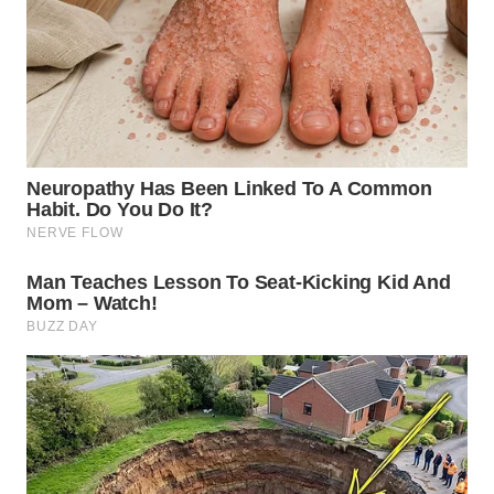
WN
BOGOR
WN
DEPOK
WN
TAPANULI
UTARA
WN
SAMOSIR
WN
PADANG
LAWAS
WN