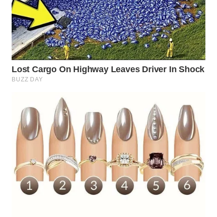
INDRAMAYU
WN
KUNINGAN
WN
MAJALENGKA
WN
SUBANG
WN
SUKABUMI
WN
PURWAKARTA
WN