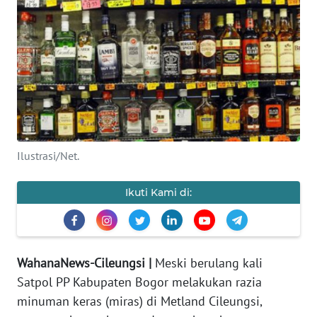
INDEKS
BERITA
KONTAK
KAMI
INFO
IKLAN
Ilustrasi/Net.
TENTANG
Ikuti Kami di:
KAMI
PEDOMAN
MEDIA
SIBER
WahanaNews-Cileungsi |
Meski berulang kali
Satpol PP Kabupaten Bogor melakukan razia
REDAKSI
minuman keras (miras) di Metland Cileungsi,