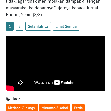
tidak, agar tidak menimbulkan dampak di tengah
WN
NUSANTARA
masyarakat ke depannya,” ujarnya kepada Jurnal
Bogor , Senin (8/8).
WN
JOGJA
1
2
Selanjutnya
Lihat Semua
WN
JATIM
WN
BALI
WN
KALBAR
WN
KALTENG
Tag:
Metland Cileungsi
Minuman Alkohol
Perda