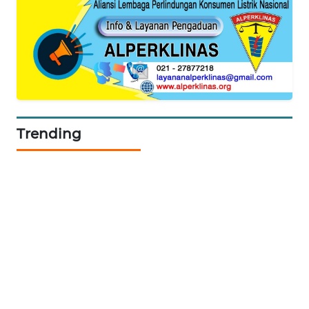
KONSUMEN
FORWAMKI
ALPERKLINAS
FORJASIDA
Trending
TAMBANG
NEWS
SITUNGIR
NEWS
SIDIKALANG
NEWS