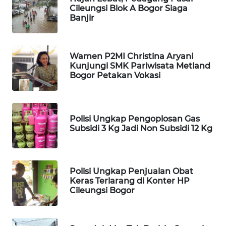
WAHANA
Cileungsi Blok A Bogor Siaga
DESA
Banjir
WISATA
LAPAK
Wamen P2MI Christina Aryani
WAHANA
Kunjungi SMK Pariwisata Metland
Bogor Petakan Vokasi
Wahana
Network
Polisi Ungkap Pengoplosan Gas
KONSUMEN
Subsidi 3 Kg Jadi Non Subsidi 12 Kg
LISTRIK
MASYARAKAT
KELISTRIKAN
Polisi Ungkap Penjualan Obat
Keras Terlarang di Konter HP
Cileungsi Bogor
WALINKI
ID