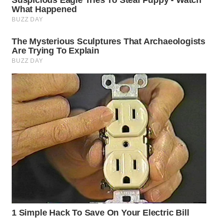
Wahana
Media
Group
WAHANA
NEWS
WAHANA
TANI
WAHANA
ADVOKAT
WAHANA
INFRASTRUKTUR
WAHANA
KONSUMEN