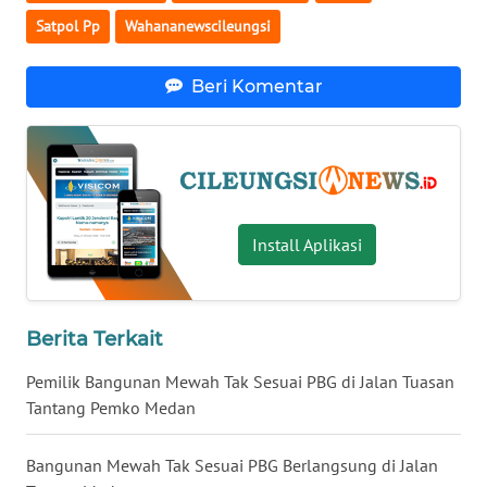
WN
KALTARA
Satpol Pp
Wahananewscileungsi
WN
Beri Komentar
KALSEL
WN
KALTIM
WN
Install Aplikasi
SULSEL
WN
Berita Terkait
GORONTALO
Pemilik Bangunan Mewah Tak Sesuai PBG di Jalan Tuasan
WN
Tantang Pemko Medan
SULUT
Bangunan Mewah Tak Sesuai PBG Berlangsung di Jalan
WN