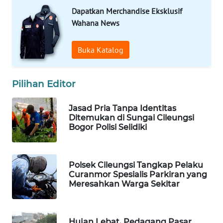
WAHANA
Dapatkan Merchandise Eksklusif
SPORT
Wahana News
WAHANA
Buka Katalog
UMKM
WAHANA
Pilihan Editor
SELEB
Jasad Pria Tanpa Identitas
WAHANA
Ditemukan di Sungai Cileungsi
PERSONA
Bogor Polisi Selidiki
WAHANA
OTOMOTIF
Polsek Cileungsi Tangkap Pelaku
Curanmor Spesialis Parkiran yang
Meresahkan Warga Sekitar
WAHANA
HEALTH
Hujan Lebat, Pedagang Pasar