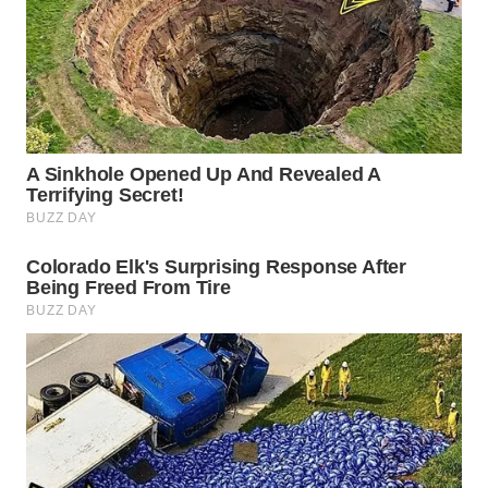
SUMEDANG
WN
CIANJUR
WN
KEPULAUAN
SERIBU
WN
TANGERANG
WN
BINJAI
WN
CIREBON
WN