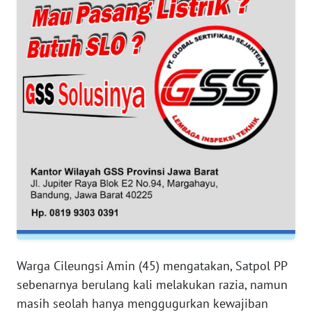
BANTEN
WN
NTT
WN
KEPRI
WN
PAPUA
WN
PAPUA
BARAT
Warga Cileungsi Amin (45) mengatakan, Satpol PP
WN
sebenarnya berulang kali melakukan razia, namun
RIAU
masih seolah hanya menggugurkan kewajiban