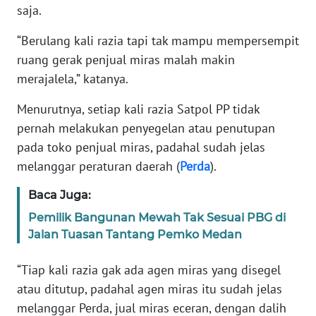
saja.
WN
SERAMBI
“Berulang kali razia tapi tak mampu mempersempit
ruang gerak penjual miras malah makin
WN
JAMBI
merajalela,” katanya.
Menurutnya, setiap kali razia Satpol PP tidak
WN
pernah melakukan penyegelan atau penutupan
SULTRA
pada toko penjual miras, padahal sudah jelas
melanggar peraturan daerah (
Perda
).
WN
NTB
Baca Juga:
Pemilik Bangunan Mewah Tak Sesuai PBG di
WN
SULTENG
Jalan Tuasan Tantang Pemko Medan
“Tiap kali razia gak ada agen miras yang disegel
WN
SULBAR
atau ditutup, padahal agen miras itu sudah jelas
melanggar Perda, jual miras eceran, dengan dalih