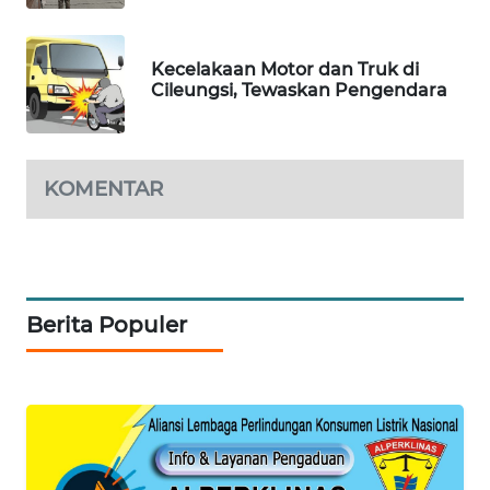
SIBARAGAS
NEWS
Kecelakaan Motor dan Truk di
METRO
Cileungsi, Tewaskan Pengendara
SIANTAR
NEWS
KOMENTAR
METRO
MEDAN
NEWS
METRO
JAKARTA
Berita Populer
NEWS
KRT
NEWS
KARING