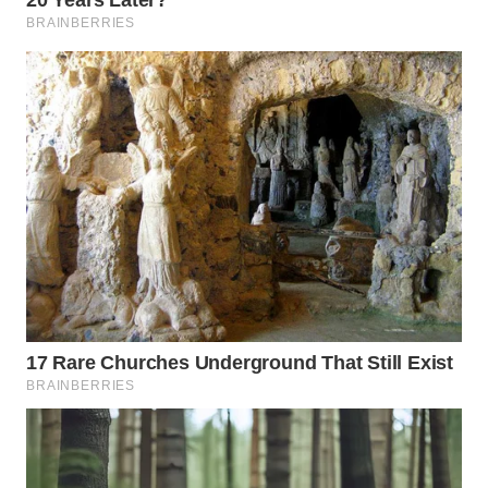
WN
NATUNA
WN
BINTAN
WN
MANDALIKA
WN
LIKUPANG
WN
LABUANBAJO
WN
BORNEO