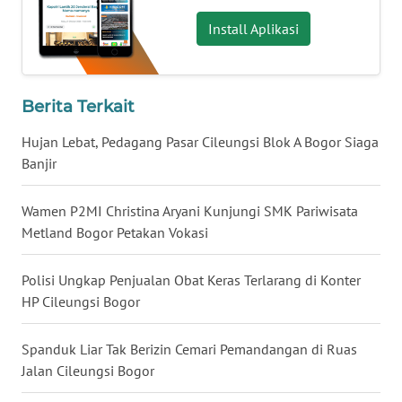
WN
KALTARA
Install Aplikasi
WN
KALSEL
Berita Terkait
WN
Hujan Lebat, Pedagang Pasar Cileungsi Blok A Bogor Siaga
KALTIM
Banjir
WN
Wamen P2MI Christina Aryani Kunjungi SMK Pariwisata
SULSEL
Metland Bogor Petakan Vokasi
WN
Polisi Ungkap Penjualan Obat Keras Terlarang di Konter
GORONTALO
HP Cileungsi Bogor
WN
Spanduk Liar Tak Berizin Cemari Pemandangan di Ruas
SULUT
Jalan Cileungsi Bogor
WN