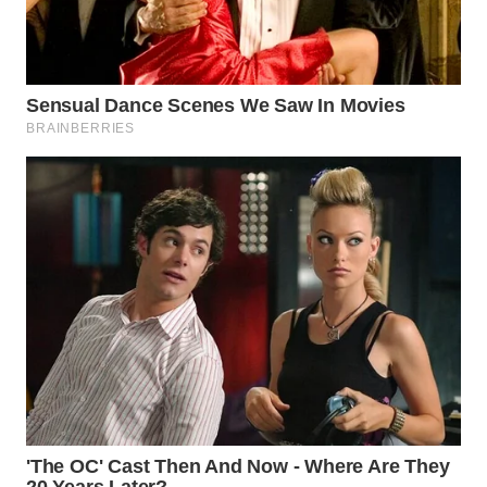
PRIANGAN
TIMUR
WN
SEMARANG
WN
SOLO
WN
BOROBUDUR
WN
MADURA
WN
SURABAYA