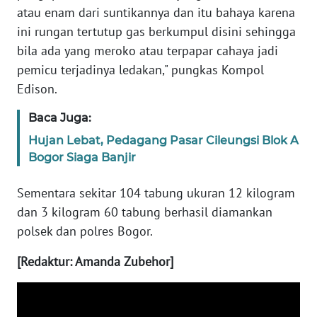
WN
atau enam dari suntikannya dan itu bahaya karena
BABEL
ini rungan tertutup gas berkumpul disini sehingga
bila ada yang meroko atau terpapar cahaya jadi
WN
pemicu terjadinya ledakan," pungkas Kompol
SUMBAR
Edison.
WN
Baca Juga:
SUMSEL
Hujan Lebat, Pedagang Pasar Cileungsi Blok A
Bogor Siaga Banjir
WN
BENGKULU
Sementara sekitar 104 tabung ukuran 12 kilogram
dan 3 kilogram 60 tabung berhasil diamankan
WN
polsek dan polres Bogor.
LAMPUNG
[Redaktur: Amanda Zubehor]
WN
JATENG