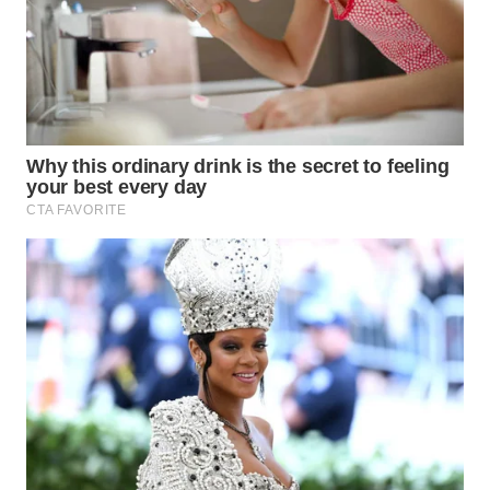
WN
TAPANULI
SELATAN
WN
TANJUNG
LESUNG
WN
KARO
WN
SIMALUNGUN
WN
LABUHANBATU
WN
TAPANULI