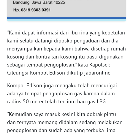
WN
SERAMBI
WN
"Kami dapat informasi dari ibu rina yang kebetulan
JAMBI
kami selalu datangi diposko pengaduan dan dia
WN
menyampaikan kepada kami bahwa disetiap rumah
SULTRA
kosong dan kontrakan kosong itu pasti digunakan
sebagai tempat pengoplosan," kata Kapolsek
WN
Cileungsi Kompol Edison dikutip jabaronline
NTB
Kompol Edison juga mengaku telah mencurigai
WN
adanya tempat pengoplosan gas karena dalam
SULTENG
radius 50 meter telah tercium bau gas LPG.
"Kemudian saya masuk kesini kita dobrak pintu
WN
SULBAR
dan ternyata memang didalam sedang melakukan
pengoplosan dan sudah ada yang terbuka lima