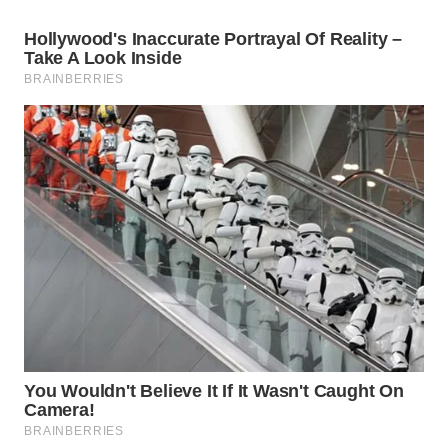
WN
BOGOR
WN
DEPOK
WN
TAPANULI
UTARA
WN
SAMOSIR
WN
PADANG
LAWAS
WN