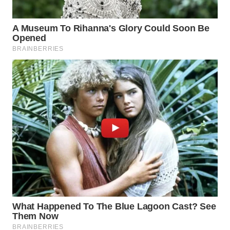
TENGAH
WN DELI
SERDANG
WN
TEBING
TINGGI
WN
PAKPAK
WN
KARAWANG
WN
BEKASI