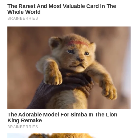
WAHANA
SPORT
WAHANA
UMKM
WAHANA
SELEB
WAHANA
PERSONA
WAHANA
OTOMOTIF
WAHANA
HEALTH