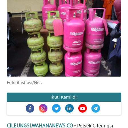
INDEKS
BERITA
KONTAK
KAMI
INFO
IKLAN
TENTANG
KAMI
Foto ilustrasi/Net.
PEDOMAN
Ikuti Kami di:
MEDIA
SIBER
REDAKSI
CILEUNGSI.WAHANANEWS.CO
-
Polsek Cileungsi