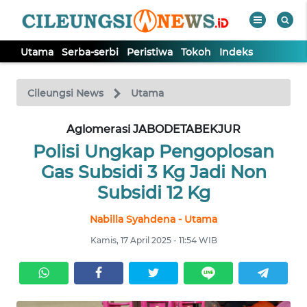
Utama
Serba-serbi
Peristiwa
Tokoh
Indeks
WAHANA
Tutup
TV
Cileungsi News
Utama
Aglomerasi JABODETABEKJUR
UTAMA
Polisi Ungkap Pengoplosan
SERBA-
Gas Subsidi 3 Kg Jadi Non
SERBI
Subsidi 12 Kg
Nabilla Syahdena - Utama
PERISTIWA
Kamis, 17 April 2025 - 11:54 WIB
TOKOH
Informasi