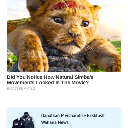
WAHANA
DESA
WISATA
LAPAK
WAHANA
Wahana
Network
KONSUMEN
LISTRIK
MASYARAKAT
KELISTRIKAN
WALINKI
Dapatkan Merchandise Eksklusif
ID
Wahana News