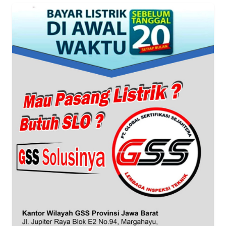
BANTEN
WN
NTT
WN
KEPRI
WN
PAPUA
WN
PAPUA
BARAT
WN
RIAU