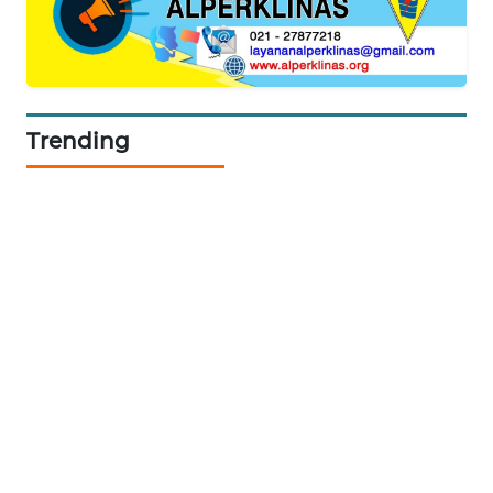
NEWS
JURNAL
MARITIM
Trending
HUMBANG
NEWS
GARONGGANG
NEWS
FISUELRI
ID
ENERGI
NEWS
CILEUNGSI