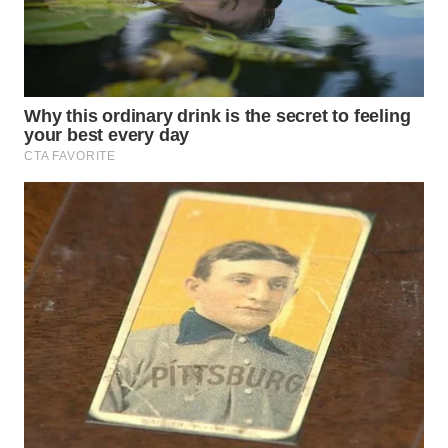
WAHANA
LISTRIK
WAHANA
TRAVEL
WAHANA
TV
WAHANANEWS
ID
WAHANANEWS
CO ID
WAHANANEWS
NET