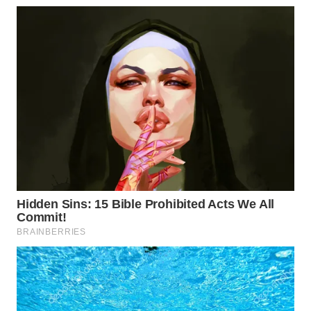
SUMEDANG
WN
CIANJUR
WN
KEPULAUAN
SERIBU
WN
TANGERANG
WN
BINJAI
WN
CIREBON
WN