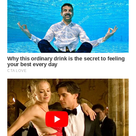
INDRAMAYU
WN
KUNINGAN
WN
MAJALENGKA
WN
SUBANG
WN
SUKABUMI
WN
PURWAKARTA
WN