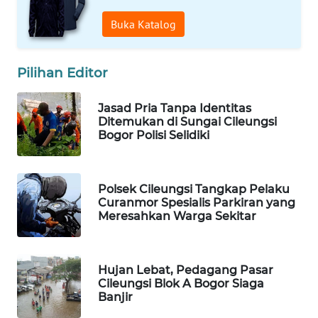
MAWAKA
Buka Katalog
ID
MARTABAT
Pilihan Editor
NET
Jasad Pria Tanpa Identitas
PLN
Ditemukan di Sungai Cileungsi
WATCH
Bogor Polisi Selidiki
MKLI
Polsek Cileungsi Tangkap Pelaku
Curanmor Spesialis Parkiran yang
LPKKI
Meresahkan Warga Sekitar
LKKI
Hujan Lebat, Pedagang Pasar
KOPEKLIN
Cileungsi Blok A Bogor Siaga
Banjir
PORTAL