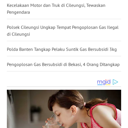
Kecelakaan Motor dan Truk di Cileungsi, Tewaskan
MALUKU
Pengendara
WN
MALUT
Polsek Cileungsi Ungkap Tempat Pengoplosan Gas Ilegal
di Cileungsi
WN
DAIRI
Polda Banten Tangkap Pelaku Suntik Gas Bersubsidi 3kg
WN
Pengoplosan Gas Bersubsidi di Bekasi, 4 Orang Ditangkap
DANAU
TOBA
WN
NIAS
WN
LANGKAT