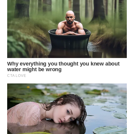
Wahana
Media
Group
WAHANA
NEWS
WAHANA
TANI
WAHANA
ADVOKAT
WAHANA
INFRASTRUKTUR
WAHANA
KONSUMEN