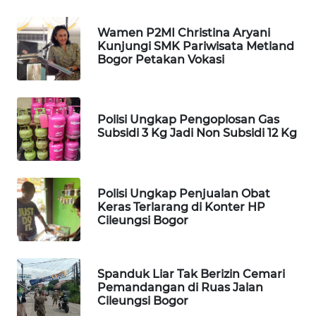
KONSUMEN
Wamen P2MI Christina Aryani
Kunjungi SMK Pariwisata Metland
FORWAMKI
Bogor Petakan Vokasi
ALPERKLINAS
Polisi Ungkap Pengoplosan Gas
FORJASIDA
Subsidi 3 Kg Jadi Non Subsidi 12 Kg
TAMBANG
NEWS
Polisi Ungkap Penjualan Obat
Keras Terlarang di Konter HP
SITUNGIR
Cileungsi Bogor
NEWS
SIDIKALANG
Spanduk Liar Tak Berizin Cemari
NEWS
Pemandangan di Ruas Jalan
Cileungsi Bogor