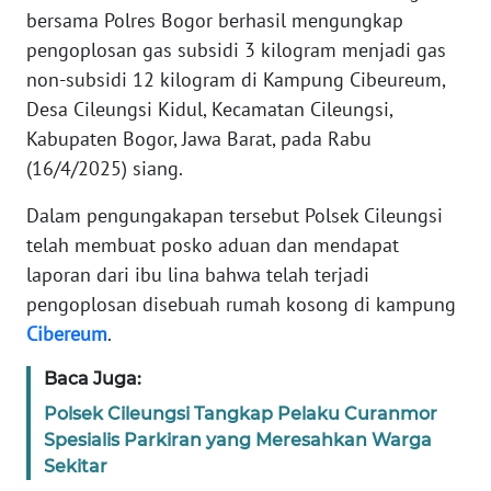
bersama Polres Bogor berhasil mengungkap
KARIR
pengoplosan gas subsidi 3 kilogram menjadi gas
non-subsidi 12 kilogram di Kampung Cibeureum,
DISCLAIMER
Desa Cileungsi Kidul, Kecamatan Cileungsi,
Kabupaten Bogor, Jawa Barat, pada Rabu
Wahana
News
(16/4/2025) siang.
Regional
Dalam pengungakapan tersebut Polsek Cileungsi
telah membuat posko aduan dan mendapat
WN
SUMUT
laporan dari ibu lina bahwa telah terjadi
pengoplosan disebuah rumah kosong di kampung
WN
Cibereum
.
JAKARTA
Baca Juga:
WN
Polsek Cileungsi Tangkap Pelaku Curanmor
JABAR
Spesialis Parkiran yang Meresahkan Warga
Sekitar
WN