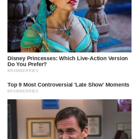
INDRAMAYU
WN
KUNINGAN
WN
MAJALENGKA
WN
SUBANG
WN
SUKABUMI
WN
PURWAKARTA
WN