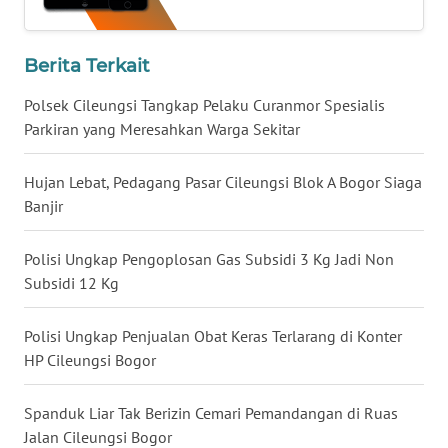
WN
KALTARA
Berita Terkait
WN
KALSEL
Polsek Cileungsi Tangkap Pelaku Curanmor Spesialis
Parkiran yang Meresahkan Warga Sekitar
WN
KALTIM
Hujan Lebat, Pedagang Pasar Cileungsi Blok A Bogor Siaga
Banjir
WN
SULSEL
Polisi Ungkap Pengoplosan Gas Subsidi 3 Kg Jadi Non
Subsidi 12 Kg
WN
GORONTALO
Polisi Ungkap Penjualan Obat Keras Terlarang di Konter
HP Cileungsi Bogor
WN
SULUT
Spanduk Liar Tak Berizin Cemari Pemandangan di Ruas
Jalan Cileungsi Bogor
WN