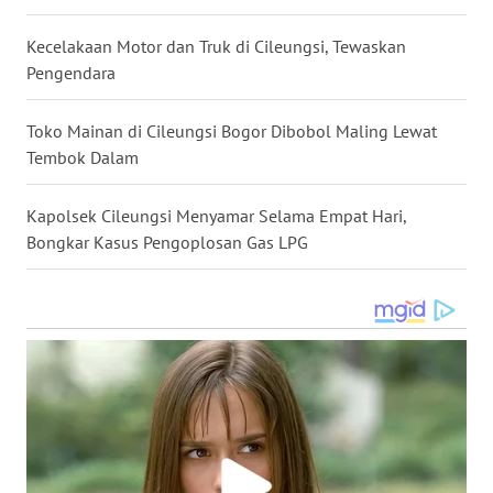
MALUKU
Kecelakaan Motor dan Truk di Cileungsi, Tewaskan
Pengendara
WN
MALUT
Toko Mainan di Cileungsi Bogor Dibobol Maling Lewat
Tembok Dalam
WN
DAIRI
Kapolsek Cileungsi Menyamar Selama Empat Hari,
WN
Bongkar Kasus Pengoplosan Gas LPG
DANAU
TOBA
WN
NIAS
WN
LANGKAT