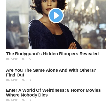
WAHANA
LISTRIK
WAHANA
TRAVEL
WAHANA
TV
WAHANANEWS
ID
WAHANANEWS
CO ID
WAHANANEWS
NET