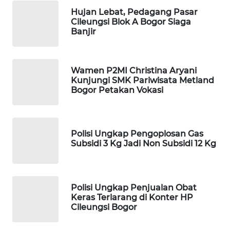
WAHANA
DESA
Hujan Lebat, Pedagang Pasar
Cileungsi Blok A Bogor Siaga
WISATA
Banjir
LAPAK
WAHANA
Wamen P2MI Christina Aryani
Kunjungi SMK Pariwisata Metland
Wahana
Bogor Petakan Vokasi
Network
KONSUMEN
LISTRIK
Polisi Ungkap Pengoplosan Gas
Subsidi 3 Kg Jadi Non Subsidi 12 Kg
MASYARAKAT
KELISTRIKAN
Polisi Ungkap Penjualan Obat
Keras Terlarang di Konter HP
WALINKI
Cileungsi Bogor
ID