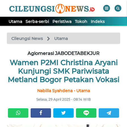
Utama
Serba-serbi
Peristiwa
Tokoh
Indeks
WAHANA
Tutup
TV
Cileungsi News
Utama
Aglomerasi JABODETABEKJUR
UTAMA
Wamen P2MI Christina Aryani
SERBA-
Kunjungi SMK Pariwisata
SERBI
Metland Bogor Petakan Vokasi
Nabilla Syahdena - Utama
PERISTIWA
Selasa, 29 April 2025 - 08:14 WIB
TOKOH
Informasi