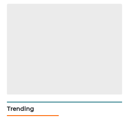
KONSUMEN
FORWAMKI
ALPERKLINAS
FORJASIDA
TAMBANG
NEWS
SITUNGIR
NEWS
Trending
SIDIKALANG
NEWS