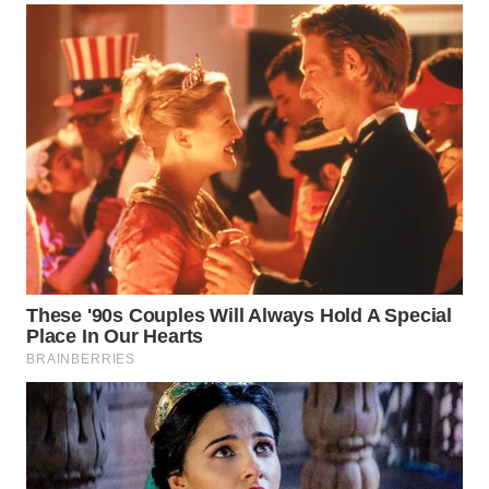
SUMEDANG
WN
CIANJUR
WN
KEPULAUAN
SERIBU
WN
TANGERANG
WN
BINJAI
WN
CIREBON
WN