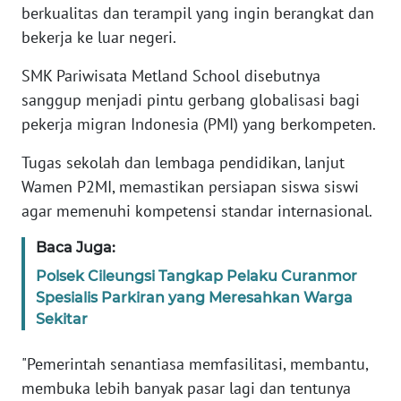
WN
berkualitas dan terampil yang ingin berangkat dan
SERAMBI
bekerja ke luar negeri.
SMK Pariwisata Metland School disebutnya
WN
JAMBI
sanggup menjadi pintu gerbang globalisasi bagi
pekerja migran Indonesia (PMI) yang berkompeten.
WN
Tugas sekolah dan lembaga pendidikan, lanjut
SULTRA
Wamen P2MI, memastikan persiapan siswa siswi
agar memenuhi kompetensi standar internasional.
WN
NTB
Baca Juga:
WN
Polsek Cileungsi Tangkap Pelaku Curanmor
SULTENG
Spesialis Parkiran yang Meresahkan Warga
Sekitar
WN
SULBAR
"Pemerintah senantiasa memfasilitasi, membantu,
membuka lebih banyak pasar lagi dan tentunya