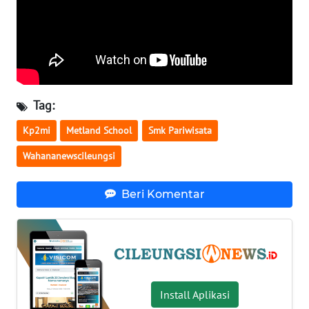
WN
NUSANTARA
WN
JOGJA
Tag:
WN
JATIM
Kp2mi
Metland School
Smk Pariwisata
Wahananewscileungsi
WN
BALI
Beri Komentar
WN
KALBAR
WN
KALTENG
Install Aplikasi