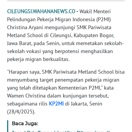
KARIR
CILEUNGSI.WAHANANEWS.CO
-
Wakil Menteri
Pelindungan Pekerja Migran Indonesia (P2MI)
DISCLAIMER
Christina Aryani mengunjungi SMK Pariwisata
Metland School di Cileungsi, Kabupaten Bogor,
Wahana
Jawa Barat, pada Senin, untuk memetakan sekolah-
News
Regional
sekolah vokasi yang berpotensi menghasilkan
pekerja migran berkualitas.
WN
"Harapan saya, SMK Pariwisata Metland School bisa
SUMUT
menyumbang target penempatan pekerja migran
yang telah ditetapkan Kementerian P2MI," kata
WN
JAKARTA
Wamen Christina dalam kunjungan tersebut,
sebagaimana rilis
KP2MI
di Jakarta, Senin
WN
(28/4/2025).
JABAR
Baca Juga:
WN