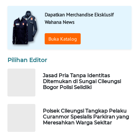
WAHANA
SPORT
Dapatkan Merchandise Eksklusif
Wahana News
WAHANA
UMKM
Buka Katalog
WAHANA
SELEB
Pilihan Editor
WAHANA
Jasad Pria Tanpa Identitas
PERSONA
Ditemukan di Sungai Cileungsi
Bogor Polisi Selidiki
WAHANA
OTOMOTIF
Polsek Cileungsi Tangkap Pelaku
WAHANA
Curanmor Spesialis Parkiran yang
Meresahkan Warga Sekitar
HEALTH