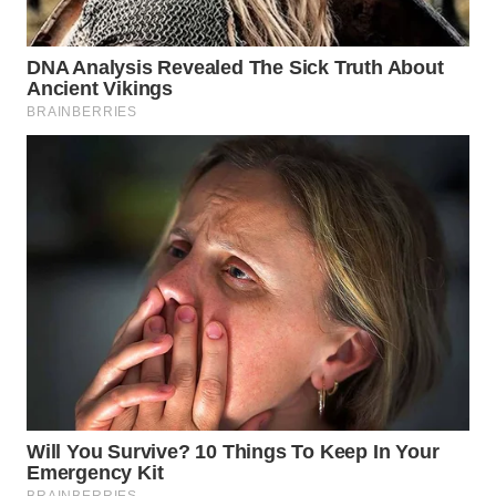
WN
NATUNA
WN
BINTAN
WN
MANDALIKA
WN
LIKUPANG
WN
LABUANBAJO
WN
BORNEO