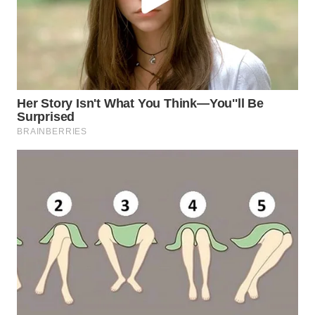
WN
TAPANULI
SELATAN
WN
TANJUNG
LESUNG
WN
KARO
WN
SIMALUNGUN
WN
LABUHANBATU
WN
TAPANULI