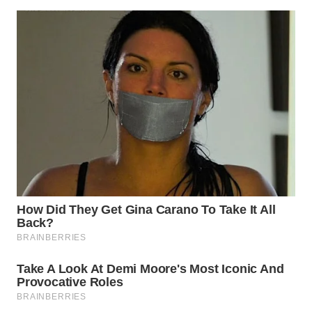
WN
BOGOR
WN
DEPOK
WN
TAPANULI
UTARA
WN
SAMOSIR
WN
PADANG
LAWAS
WN