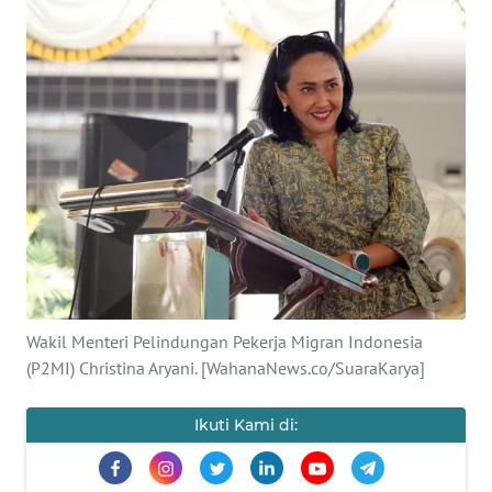
INDEKS
BERITA
KONTAK
KAMI
INFO
IKLAN
TENTANG
KAMI
Wakil Menteri Pelindungan Pekerja Migran Indonesia
PEDOMAN
(P2MI) Christina Aryani. [WahanaNews.co/SuaraKarya]
MEDIA
SIBER
Ikuti Kami di:
REDAKSI