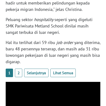
WN
hadir untuk memberikan pelindungan kepada
BABEL
pekerja migran Indonesia," jelas Christina.
Peluang sektor
hospitality
seperti yang digeluti
WN
SUMBAR
SMK Pariwisata Metland School dinilai masih
sangat terbuka di luar negeri.
WN
SUMSEL
Hal itu terlihat dari 59 ribu
job order
yang diterima,
baru 48 persennya terserap, dan masih ada 31 ribu
WN
lowongan pekerjaan di luar negeri yang masih bisa
BENGKULU
digarap.
WN
1
2
Selanjutnya
Lihat Semua
LAMPUNG
WN
JATENG