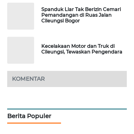
MAWAKA
Spanduk Liar Tak Berizin Cemari
ID
Pemandangan di Ruas Jalan
Cileungsi Bogor
MARTABAT
NET
Kecelakaan Motor dan Truk di
PLN
Cileungsi, Tewaskan Pengendara
WATCH
MKLI
KOMENTAR
LPKKI
LKKI
Berita Populer
KOPEKLIN
PORTAL