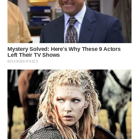
PRIANGAN
TIMUR
WN
SEMARANG
WN
SOLO
WN
BOROBUDUR
WN
MADURA
WN
SURABAYA