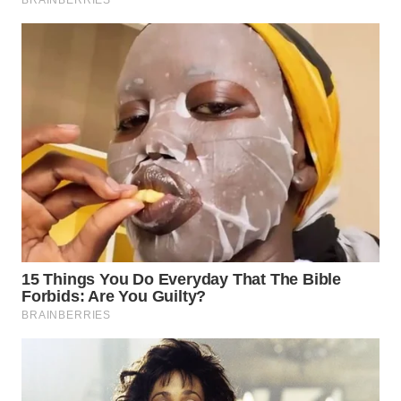
Wahana
Media
Group
WAHANA
NEWS
WAHANA
TANI
WAHANA
ADVOKAT
WAHANA
INFRASTRUKTUR
WAHANA
KONSUMEN