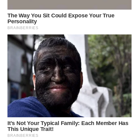
TENGAH
WN DELI
SERDANG
WN
TEBING
TINGGI
WN
PAKPAK
WN
KARAWANG
WN
BEKASI