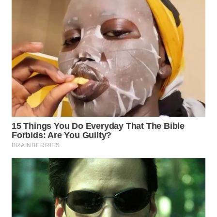
WN
BOGOR
WN
DEPOK
WN
TAPANULI
UTARA
WN
SAMOSIR
WN
PADANG
LAWAS
WN