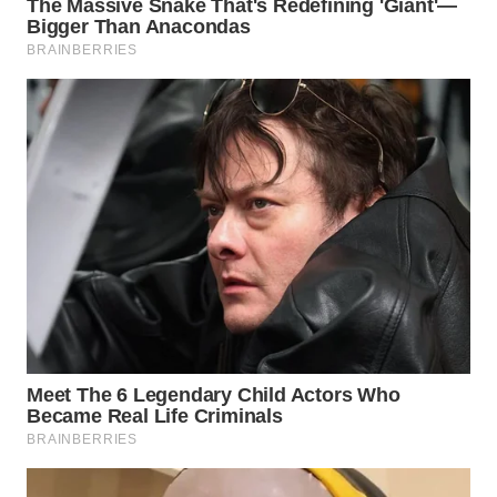
TENGAH
WN DELI
SERDANG
WN
TEBING
TINGGI
WN
PAKPAK
WN
KARAWANG
WN
BEKASI