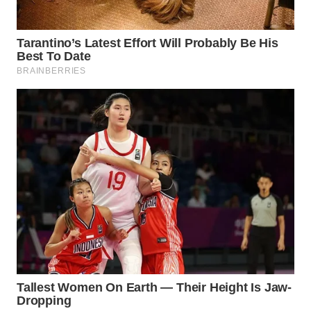
INDRAMAYU
WN
KUNINGAN
WN
MAJALENGKA
WN
SUBANG
WN
SUKABUMI
WN
PURWAKARTA
WN