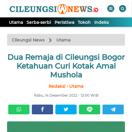
Utama
Serba-serbi
Peristiwa
Tokoh
Indeks
WAHANA
Tutup
TV
Cileungsi News
Utama
Dua Remaja di Cileungsi Bogor
UTAMA
Ketahuan Curi Kotak Amal
SERBA-
Mushola
SERBI
Redaksi - Utama
PERISTIWA
Rabu, 14 Desember 2022 - 12:00 WIB
TOKOH
Informasi