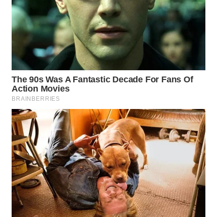
SUMEDANG
WN
CIANJUR
WN
KEPULAUAN
SERIBU
WN
TANGERANG
WN
BINJAI
WN
CIREBON
WN