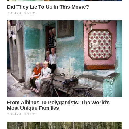
WAHANA
LISTRIK
WAHANA
TRAVEL
WAHANA
TV
WAHANANEWS
ID
WAHANANEWS
CO ID
WAHANANEWS
NET