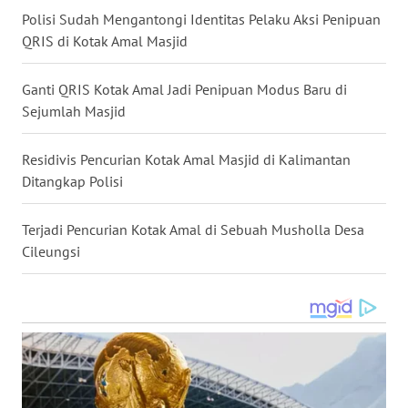
WN
Kotak Amal 6 Masjid Dibobol Mantan Napi di Jaksel
KALTARA
AA Ditangkap Polisi Karena Curi Kotak Amal di Saat Salat
WN
Magrib
KALSEL
Pria yang Ganti Barcode QRIS Kotak Amal di Masjid Jadi
WN
Tersangka
KALTIM
Polisi Sudah Mengantongi Identitas Pelaku Aksi Penipuan
WN
QRIS di Kotak Amal Masjid
SULSEL
Ganti QRIS Kotak Amal Jadi Penipuan Modus Baru di
WN
GORONTALO
Sejumlah Masjid
WN
Residivis Pencurian Kotak Amal Masjid di Kalimantan
SULUT
Ditangkap Polisi
WN