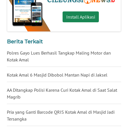
WN
Bogor
Cileungsi
Jawa Barat
Kotak Amal
Mushola
NUSANTARA
Pencurian
Wahananewsco
WN
JOGJA
Beri Komentar
WN
JATIM
WN
BALI
Install Aplikasi
WN
KALBAR
Berita Terkait
WN
Polres Gayo Lues Berhasil Tangkap Maling Motor dan
KALTENG
Kotak Amal