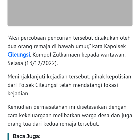
BANTEN
WN
NTT
WN
KEPRI
WN
PAPUA
WN
PAPUA
"Aksi percobaan pencurian tersebut dilakukan oleh
BARAT
dua orang remaja di bawah umur," kata Kapolsek
Cileungsi
, Kompol Zulkarnaen kepada wartawan,
WN
Selasa (13/12/2022).
RIAU
Meninjaklanjuti kejadian tersebut, pihak kepolisian