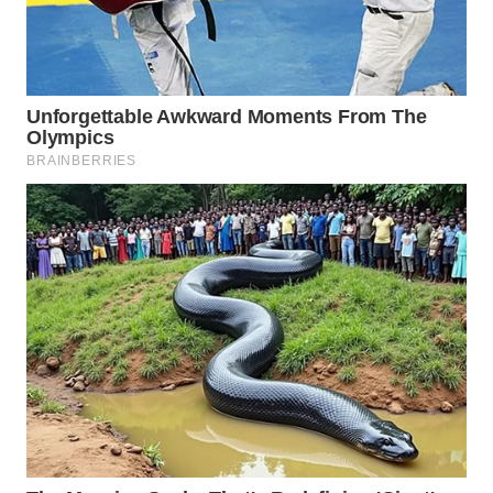
WN
TAPANULI
SELATAN
WN
TANJUNG
LESUNG
WN
KARO
WN
SIMALUNGUN
WN
LABUHANBATU
WN
TAPANULI