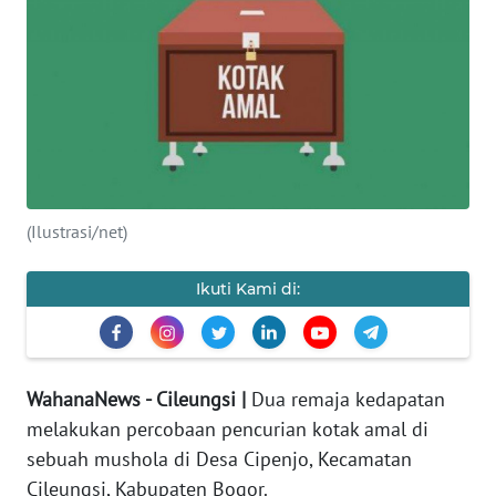
INDEKS
BERITA
KONTAK
KAMI
INFO
IKLAN
(Ilustrasi/net)
TENTANG
Ikuti Kami di:
KAMI
PEDOMAN
MEDIA
WahanaNews - Cileungsi |
Dua remaja kedapatan
SIBER
melakukan percobaan pencurian kotak amal di
sebuah mushola di Desa Cipenjo, Kecamatan
REDAKSI
Cileungsi, Kabupaten Bogor.