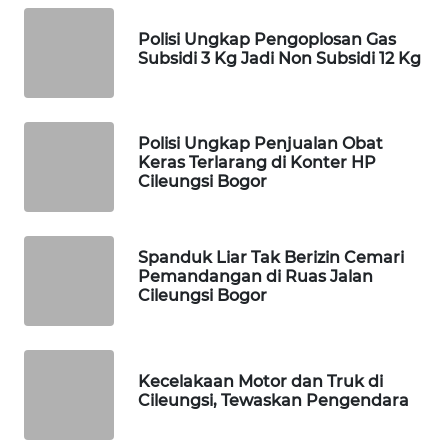
Hujan Lebat, Pedagang Pasar
Cileungsi Blok A Bogor Siaga
KONSUMEN
Banjir
FORWAMKI
Wamen P2MI Christina Aryani
ALPERKLINAS
Kunjungi SMK Pariwisata Metland
Bogor Petakan Vokasi
FORJASIDA
TAMBANG
Polisi Ungkap Pengoplosan Gas
NEWS
Subsidi 3 Kg Jadi Non Subsidi 12 Kg
SITUNGIR
NEWS
Polisi Ungkap Penjualan Obat
Keras Terlarang di Konter HP
SIDIKALANG
Cileungsi Bogor
NEWS