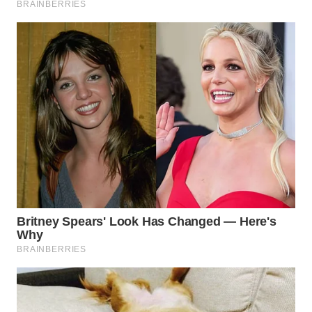
PRIANGAN
TIMUR
WN
SEMARANG
WN
SOLO
WN
BOROBUDUR
WN
MADURA
WN
SURABAYA