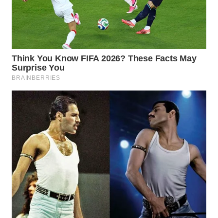
Wahana
Media
Group
WAHANA
NEWS
WAHANA
TANI
WAHANA
ADVOKAT
WAHANA
INFRASTRUKTUR
WAHANA
KONSUMEN