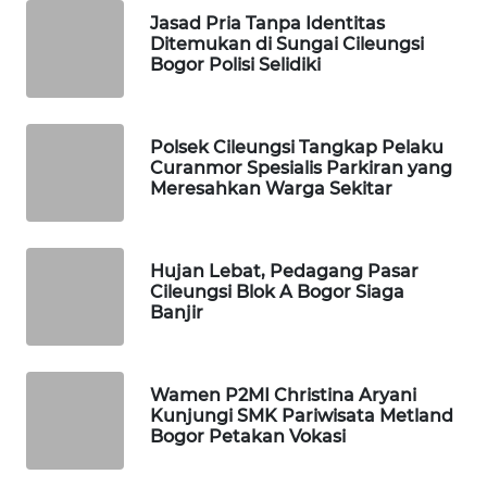
MAWAKA
Dapatkan Merchandise Eksklusif
ID
Wahana News
MARTABAT
Buka Katalog
NET
PLN
Pilihan Editor
WATCH
Jasad Pria Tanpa Identitas
MKLI
Ditemukan di Sungai Cileungsi
Bogor Polisi Selidiki
LPKKI
Polsek Cileungsi Tangkap Pelaku
LKKI
Curanmor Spesialis Parkiran yang
Meresahkan Warga Sekitar
KOPEKLIN
PORTAL