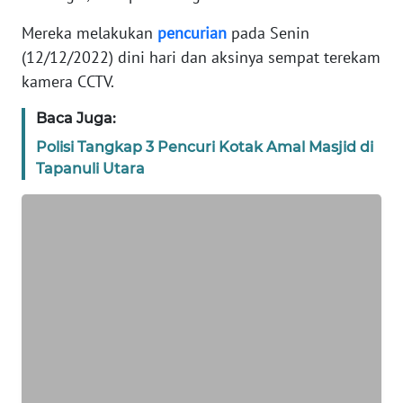
KARIR
Mereka melakukan
pencurian
pada Senin
(12/12/2022) dini hari dan aksinya sempat terekam
DISCLAIMER
kamera CCTV.
Wahana
Baca Juga:
News
Polisi Tangkap 3 Pencuri Kotak Amal Masjid di
Regional
Tapanuli Utara
WN
SUMUT
WN
JAKARTA
WN
JABAR
WN