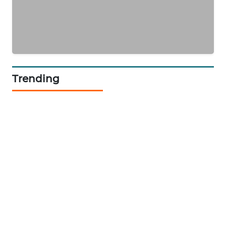
NEWS
JURNAL
MARITIM
HUMBANG
NEWS
Trending
GARONGGANG
NEWS
FISUELRI
ID
ENERGI
NEWS
CILEUNGSI