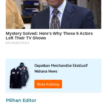
WAHANA
DESA
WISATA
LAPAK
WAHANA
Wahana
Network
KONSUMEN
LISTRIK
MASYARAKAT
KELISTRIKAN
WALINKI
ID