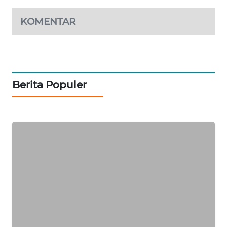
SIBARAGAS
Spanduk Liar Tak Berizin Cemari
NEWS
Pemandangan di Ruas Jalan
Cileungsi Bogor
METRO
SIANTAR
NEWS
Kecelakaan Motor dan Truk di
Cileungsi, Tewaskan Pengendara
METRO
MEDAN
NEWS
KOMENTAR
METRO
JAKARTA
NEWS
Berita Populer
KRT
NEWS
KARING