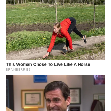
WAHANA
SPORT
WAHANA
UMKM
WAHANA
SELEB
WAHANA
PERSONA
WAHANA
OTOMOTIF
WAHANA
HEALTH