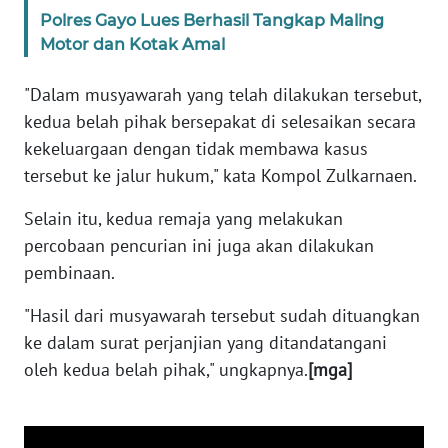
WN
dari Polsek Cileungsi telah mendatangi lokasi
SERAMBI
kejadian.
WN
Kemudian permasalahan ini diselesaikan dengan
JAMBI
cara kekeluargaan melibatkan warga desa dan juga
orang tua dari kedua remaja tersebut.
WN
SULTRA
Baca Juga:
Polres Gayo Lues Berhasil Tangkap Maling
WN
Motor dan Kotak Amal
NTB
"Dalam musyawarah yang telah dilakukan tersebut,
WN
kedua belah pihak bersepakat di selesaikan secara
SULTENG
kekeluargaan dengan tidak membawa kasus
tersebut ke jalur hukum," kata Kompol Zulkarnaen.
WN
SULBAR
Selain itu, kedua remaja yang melakukan
percobaan pencurian ini juga akan dilakukan