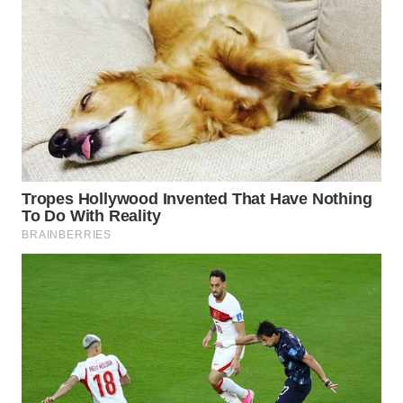
WN
NATUNA
WN
BINTAN
WN
MANDALIKA
WN
LIKUPANG
WN
LABUANBAJO
WN
BORNEO