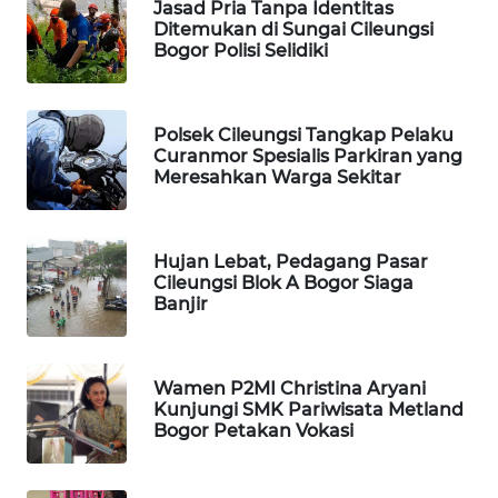
WAHANA
Jasad Pria Tanpa Identitas
DESA
Ditemukan di Sungai Cileungsi
WISATA
Bogor Polisi Selidiki
LAPAK
WAHANA
Polsek Cileungsi Tangkap Pelaku
Curanmor Spesialis Parkiran yang
Meresahkan Warga Sekitar
Wahana
Network
Hujan Lebat, Pedagang Pasar
KONSUMEN
Cileungsi Blok A Bogor Siaga
LISTRIK
Banjir
MASYARAKAT
KELISTRIKAN
Wamen P2MI Christina Aryani
Kunjungi SMK Pariwisata Metland
Bogor Petakan Vokasi
WALINKI
ID