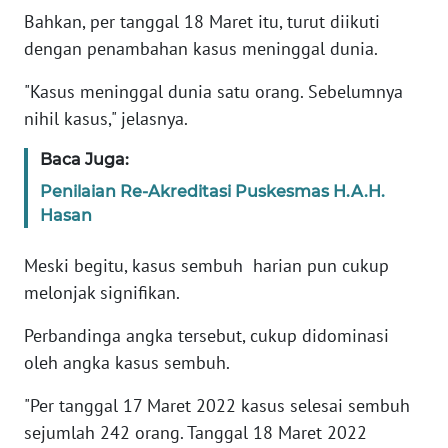
WN
Bahkan, per tanggal 18 Maret itu, turut diikuti
SERAMBI
dengan penambahan kasus meninggal dunia.
WN
"Kasus meninggal dunia satu orang. Sebelumnya
JAMBI
nihil kasus," jelasnya.
Baca Juga:
WN
SULTRA
Penilaian Re-Akreditasi Puskesmas H.A.H.
Hasan
WN
NTB
Meski begitu, kasus sembuh harian pun cukup
melonjak signifikan.
WN
SULTENG
Perbandinga angka tersebut, cukup didominasi
oleh angka kasus sembuh.
WN
"Per tanggal 17 Maret 2022 kasus selesai sembuh
SULBAR
sejumlah 242 orang. Tanggal 18 Maret 2022