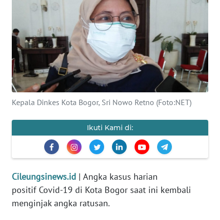
INDEKS
BERITA
KONTAK
KAMI
INFO
IKLAN
Kepala Dinkes Kota Bogor, Sri Nowo Retno (Foto:NET)
TENTANG
Ikuti Kami di:
KAMI
PEDOMAN
MEDIA
Cileungsinews.id
|
Angka kasus harian
SIBER
positif Covid-19 di Kota Bogor saat ini kembali
menginjak angka ratusan.
REDAKSI