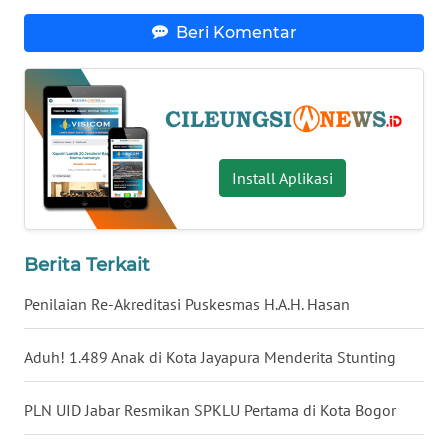
WN
NUSANTARA
Beri Komentar
WN
JOGJA
WN
JATIM
Install Aplikasi
WN
BALI
Berita Terkait
WN
Penilaian Re-Akreditasi Puskesmas H.A.H. Hasan
KALBAR
Aduh! 1.489 Anak di Kota Jayapura Menderita Stunting
WN
KALTENG
PLN UID Jabar Resmikan SPKLU Pertama di Kota Bogor