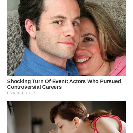
MALUKU
WN
MALUT
WN
DAIRI
WN
DANAU
TOBA
WN
NIAS
WN
LANGKAT