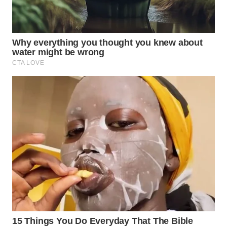
PRIANGAN
TIMUR
WN
SEMARANG
WN
SOLO
WN
BOROBUDUR
WN
MADURA
WN
SURABAYA