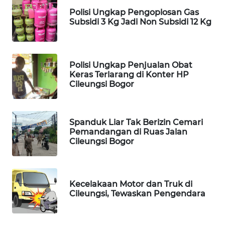
MAWAKA
Polisi Ungkap Pengoplosan Gas
ID
Subsidi 3 Kg Jadi Non Subsidi 12 Kg
MARTABAT
NET
Polisi Ungkap Penjualan Obat
Keras Terlarang di Konter HP
PLN
Cileungsi Bogor
WATCH
MKLI
Spanduk Liar Tak Berizin Cemari
Pemandangan di Ruas Jalan
Cileungsi Bogor
LPKKI
LKKI
Kecelakaan Motor dan Truk di
Cileungsi, Tewaskan Pengendara
KOPEKLIN
PORTAL