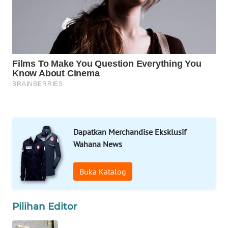
WAHANA
SPORT
WAHANA
UMKM
WAHANA
SELEB
WAHANA
PERSONA
Dapatkan Merchandise Eksklusif
Wahana News
WAHANA
OTOMOTIF
Buka Katalog
WAHANA
HEALTH
Pilihan Editor