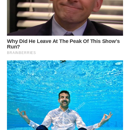
TENGAH
WN DELI
SERDANG
WN
TEBING
TINGGI
WN
PAKPAK
WN
KARAWANG
WN
BEKASI