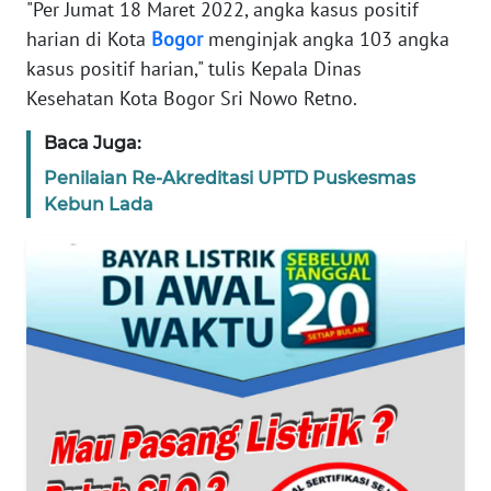
"Per Jumat 18 Maret 2022, angka kasus positif
KARIR
harian di Kota
Bogor
menginjak angka 103 angka
kasus positif harian," tulis Kepala Dinas
DISCLAIMER
Kesehatan Kota Bogor Sri Nowo Retno.
Baca Juga:
Wahana
News
Penilaian Re-Akreditasi UPTD Puskesmas
Regional
Kebun Lada
WN
SUMUT
WN
JAKARTA
WN
JABAR
WN