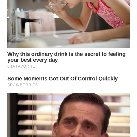
WN
TAPANULI
SELATAN
WN
TANJUNG
LESUNG
WN
KARO
WN
SIMALUNGUN
WN
LABUHANBATU
WN
TAPANULI