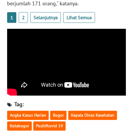
WN
berjumlah 171 orang," katanya.
BABEL
1
2
Selanjutnya
Lihat Semua
WN
SUMBAR
WN
SUMSEL
WN
BENGKULU
WN
LAMPUNG
Tag:
WN
Angka Kasus Harian
Bogor
Kepala Dinas Kesehatan
JATENG
Kotabogor
Positifcovid 19