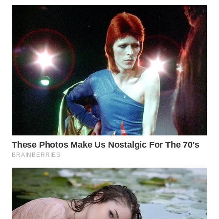
SUMEDANG
WN
CIANJUR
WN
KEPULAUAN
SERIBU
WN
TANGERANG
WN
BINJAI
WN
CIREBON
WN