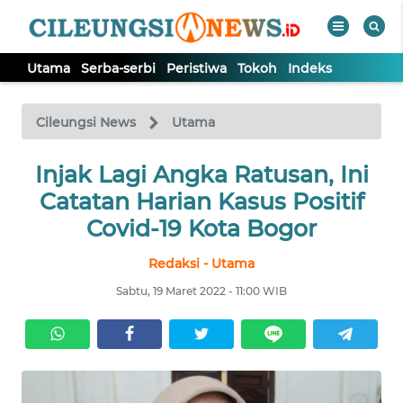
Utama
Serba-serbi
Peristiwa
Tokoh
Indeks
WAHANA
Tutup
TV
Cileungsi News
Utama
Injak Lagi Angka Ratusan, Ini
UTAMA
Catatan Harian Kasus Positif
SERBA-
Covid-19 Kota Bogor
SERBI
Redaksi - Utama
PERISTIWA
Sabtu, 19 Maret 2022 - 11:00 WIB
TOKOH
Informasi