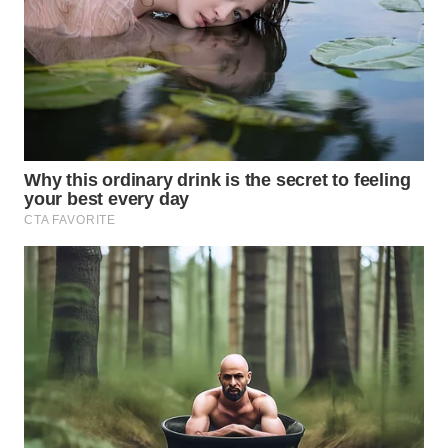
INDRAMAYU
WN
KUNINGAN
WN
MAJALENGKA
WN
SUBANG
WN
SUKABUMI
WN
PURWAKARTA
WN