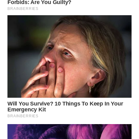
WN
NATUNA
WN
BINTAN
WN
MANDALIKA
WN
LIKUPANG
WN
LABUANBAJO
WN
BORNEO