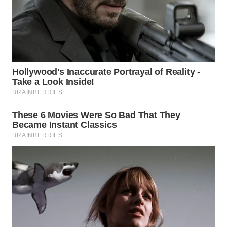
WAHANA
LISTRIK
WAHANA
TRAVEL
WAHANA
TV
WAHANANEWS
ID
WAHANANEWS
CO ID
WAHANANEWS
NET