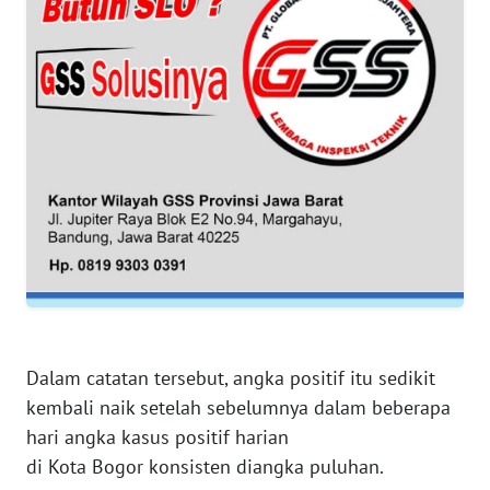
BANTEN
WN
NTT
WN
KEPRI
WN
PAPUA
WN
PAPUA
BARAT
Dalam catatan tersebut, angka positif itu sedikit
kembali naik setelah sebelumnya dalam beberapa
WN
hari angka kasus positif harian
RIAU
di Kota Bogor konsisten diangka puluhan.