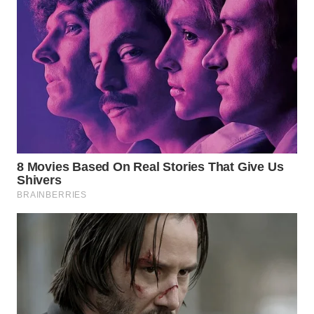
Wahana
Media
Group
WAHANA
NEWS
WAHANA
TANI
WAHANA
ADVOKAT
WAHANA
INFRASTRUKTUR
WAHANA
KONSUMEN