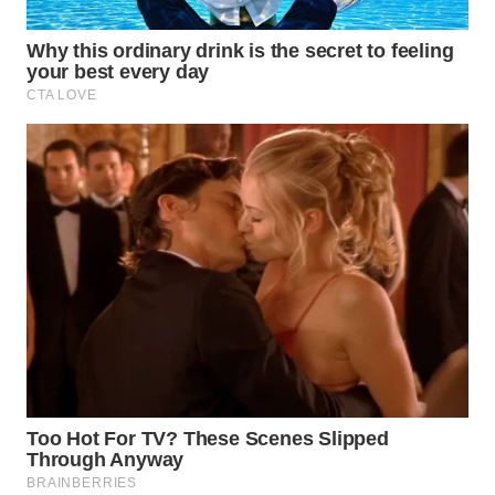
WN
BOGOR
WN
DEPOK
WN
TAPANULI
UTARA
WN
SAMOSIR
WN
PADANG
LAWAS
WN