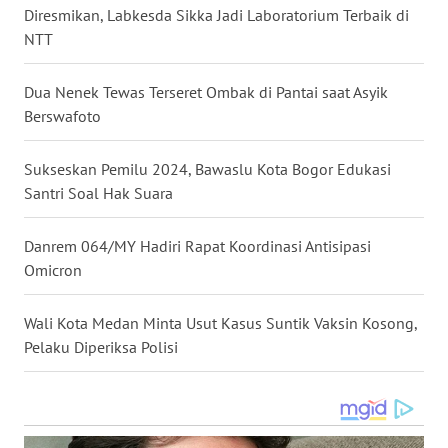
WN
Diresmikan, Labkesda Sikka Jadi Laboratorium Terbaik di
KALTARA
NTT
WN
Dua Nenek Tewas Terseret Ombak di Pantai saat Asyik
KALSEL
Berswafoto
WN
Sukseskan Pemilu 2024, Bawaslu Kota Bogor Edukasi
KALTIM
Santri Soal Hak Suara
WN
SULSEL
Danrem 064/MY Hadiri Rapat Koordinasi Antisipasi
Omicron
WN
GORONTALO
Wali Kota Medan Minta Usut Kasus Suntik Vaksin Kosong,
Pelaku Diperiksa Polisi
WN
SULUT
WN