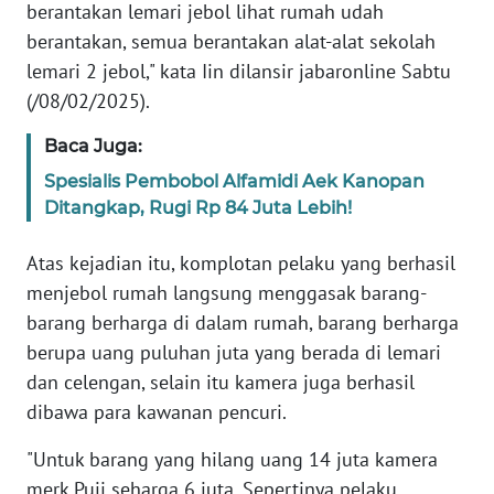
berantakan lemari jebol lihat rumah udah
WN
BABEL
berantakan, semua berantakan alat-alat sekolah
lemari 2 jebol," kata Iin dilansir jabaronline Sabtu
WN
(/08/02/2025).
SUMBAR
Baca Juga:
WN
Spesialis Pembobol Alfamidi Aek Kanopan
SUMSEL
Ditangkap, Rugi Rp 84 Juta Lebih!
WN
Atas kejadian itu, komplotan pelaku yang berhasil
BENGKULU
menjebol rumah langsung menggasak barang-
barang berharga di dalam rumah, barang berharga
WN
berupa uang puluhan juta yang berada di lemari
LAMPUNG
dan celengan, selain itu kamera juga berhasil
dibawa para kawanan pencuri.
WN
JATENG
"Untuk barang yang hilang uang 14 juta kamera
merk Puji seharga 6 juta, Sepertinya pelaku