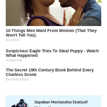
WAHANA
DESA
WISATA
LAPAK
WAHANA
Wahana
Network
KONSUMEN
LISTRIK
MASYARAKAT
KELISTRIKAN
WALINKI
ID
Dapatkan Merchandise Eksklusif