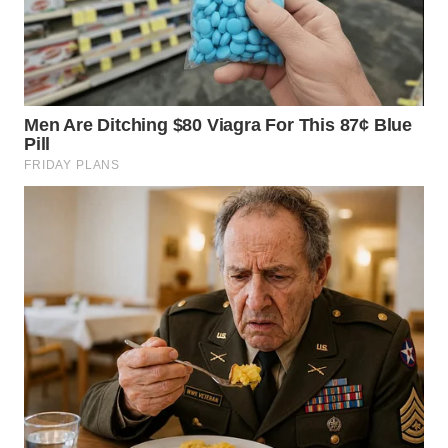
WN
BOGOR
WN
DEPOK
WN
TAPANULI
UTARA
WN
SAMOSIR
WN
PADANG
LAWAS
WN