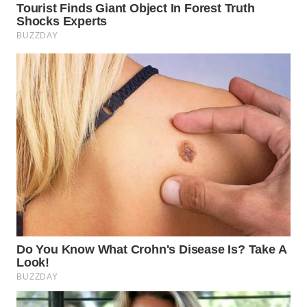
INDRAMAYU
WN
KUNINGAN
WN
MAJALENGKA
WN
SUBANG
WN
SUKABUMI
WN
PURWAKARTA
WN