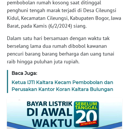
pembobolan rumah kosong saat ditinggal
KARIR
penghuni tengah marak terjadi di Desa Cileungsi
Kidul, Kecamatan Cileungsi, Kabupaten Bogor, Jawa
DISCLAIMER
Barat, pada Kamis (6/2/2024) siang.
Dalam satu hari bersamaan dengan waktu tak
Wahana
News
berselang lama dua rumah dibobol kawanan
Regional
pencuri barang barang berharga dan uang tunai
raib hingga puluhan juta rupiah.
WN
SUMUT
Baca Juga:
Ketua IJTI Kaltara Kecam Pembobolan dan
WN
Perusakan Kantor Koran Kaltara Bulungan
JAKARTA
WN
JABAR
WN