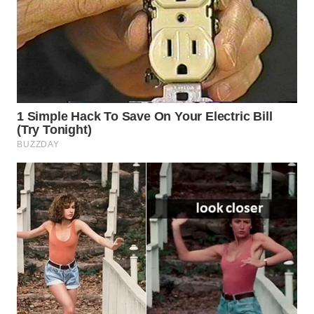
WN
NATUNA
WN
BINTAN
WN
MANDALIKA
WN
LIKUPANG
WN
LABUANBAJO
WN
BORNEO