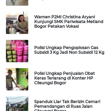
KONSUMEN
Wamen P2MI Christina Aryani
FORWAMKI
Kunjungi SMK Pariwisata Metland
Bogor Petakan Vokasi
ALPERKLINAS
FORJASIDA
Polisi Ungkap Pengoplosan Gas
Subsidi 3 Kg Jadi Non Subsidi 12 Kg
TAMBANG
NEWS
Polisi Ungkap Penjualan Obat
SITUNGIR
Keras Terlarang di Konter HP
NEWS
Cileungsi Bogor
SIDIKALANG
NEWS
Spanduk Liar Tak Berizin Cemari
Pemandangan di Ruas Jalan