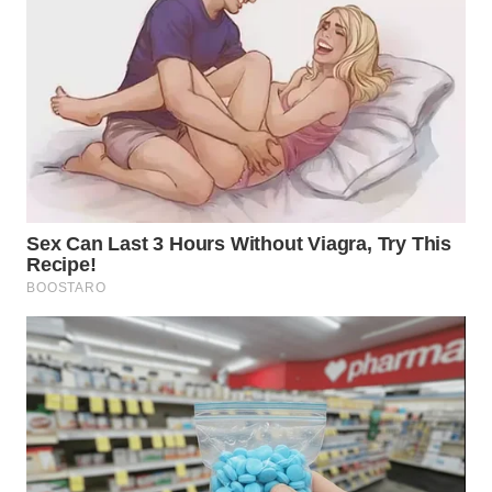
TENGAH
WN DELI
SERDANG
WN
TEBING
TINGGI
WN
PAKPAK
WN
KARAWANG
WN
BEKASI