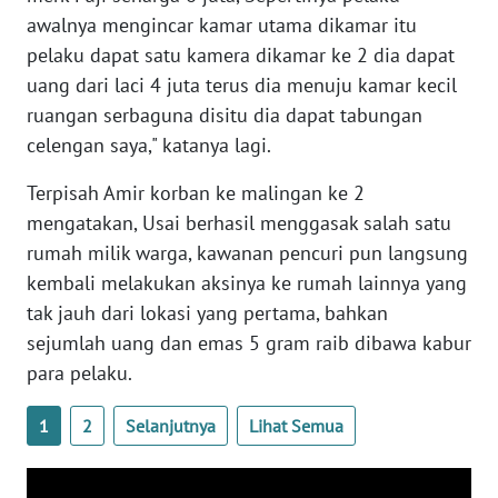
WN
awalnya mengincar kamar utama dikamar itu
NUSANTARA
pelaku dapat satu kamera dikamar ke 2 dia dapat
uang dari laci 4 juta terus dia menuju kamar kecil
WN
JOGJA
ruangan serbaguna disitu dia dapat tabungan
celengan saya," katanya lagi.
WN
Terpisah Amir korban ke malingan ke 2
JATIM
mengatakan, Usai berhasil menggasak salah satu
rumah milik warga, kawanan pencuri pun langsung
WN
BALI
kembali melakukan aksinya ke rumah lainnya yang
tak jauh dari lokasi yang pertama, bahkan
WN
sejumlah uang dan emas 5 gram raib dibawa kabur
KALBAR
para pelaku.
WN
1
2
Selanjutnya
Lihat Semua
KALTENG