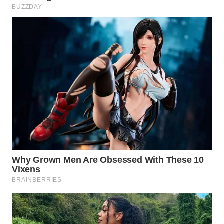
WAHANA
LISTRIK
WAHANA
TRAVEL
WAHANA
TV
WAHANANEWS
ID
WAHANANEWS
CO ID
WAHANANEWS
NET