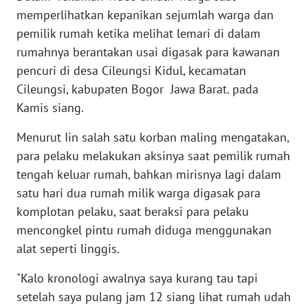
WN
memperlihatkan kepanikan sejumlah warga dan
SERAMBI
pemilik rumah ketika melihat lemari di dalam
rumahnya berantakan usai digasak para kawanan
WN
pencuri di desa Cileungsi Kidul, kecamatan
JAMBI
Cileungsi, kabupaten Bogor Jawa Barat. pada
Kamis siang.
WN
SULTRA
Menurut Iin salah satu korban maling mengatakan,
para pelaku melakukan aksinya saat pemilik rumah
WN
tengah keluar rumah, bahkan mirisnya lagi dalam
NTB
satu hari dua rumah milik warga digasak para
komplotan pelaku, saat beraksi para pelaku
WN
SULTENG
mencongkel pintu rumah diduga menggunakan
alat seperti linggis.
WN
"Kalo kronologi awalnya saya kurang tau tapi
SULBAR
setelah saya pulang jam 12 siang lihat rumah udah