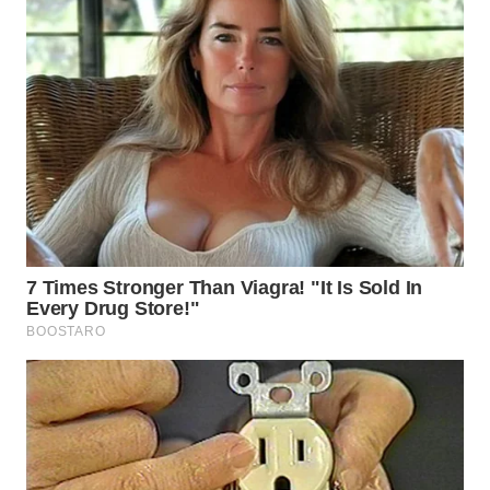
PRIANGAN
TIMUR
WN
SEMARANG
WN
SOLO
WN
BOROBUDUR
WN
MADURA
WN
SURABAYA