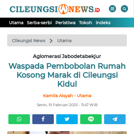
Utama
Serba-serbi
Peristiwa
Tokoh
Indeks
WAHANA
Tutup
TV
Cileungsi News
Utama
Aglomerasi Jabodetabekjur
UTAMA
Waspada Pembobolan Rumah
SERBA-
Kosong Marak di Cileungsi
SERBI
Kidul
Kamila Aisyah - Utama
PERISTIWA
Senin, 10 Februari 2025 - 11:47 WIB
TOKOH
Informasi