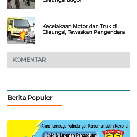
Cileungsi Bogor
SIBARAGAS
NEWS
METRO
Kecelakaan Motor dan Truk di
SIANTAR
Cileungsi, Tewaskan Pengendara
NEWS
METRO
KOMENTAR
MEDAN
NEWS
METRO
JAKARTA
NEWS
Berita Populer
KRT
NEWS
KARING