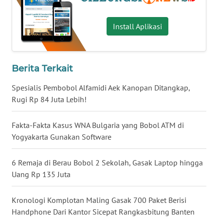
MALUKU
Install Aplikasi
WN
MALUT
Berita Terkait
WN
DAIRI
Spesialis Pembobol Alfamidi Aek Kanopan Ditangkap,
Rugi Rp 84 Juta Lebih!
WN
DANAU
Fakta-Fakta Kasus WNA Bulgaria yang Bobol ATM di
TOBA
Yogyakarta Gunakan Software
WN
6 Remaja di Berau Bobol 2 Sekolah, Gasak Laptop hingga
NIAS
Uang Rp 135 Juta
WN
LANGKAT
Kronologi Komplotan Maling Gasak 700 Paket Berisi
Handphone Dari Kantor Sicepat Rangkasbitung Banten