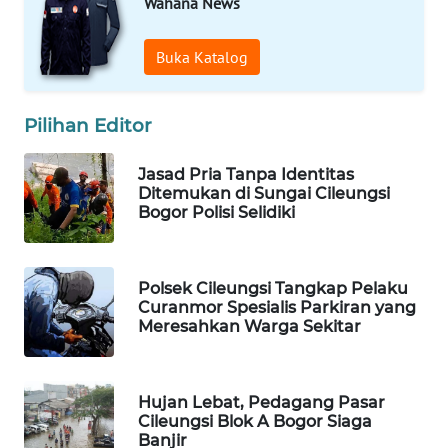
Wahana News
MAWAKA
ID
Buka Katalog
MARTABAT
NET
Pilihan Editor
PLN
Jasad Pria Tanpa Identitas
WATCH
Ditemukan di Sungai Cileungsi
Bogor Polisi Selidiki
MKLI
LPKKI
Polsek Cileungsi Tangkap Pelaku
Curanmor Spesialis Parkiran yang
Meresahkan Warga Sekitar
LKKI
KOPEKLIN
Hujan Lebat, Pedagang Pasar
Cileungsi Blok A Bogor Siaga
Banjir
PORTAL