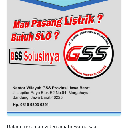
BANTEN
WN
NTT
WN
KEPRI
WN
PAPUA
WN
PAPUA
BARAT
WN
RIAU
Dalam rekaman video amatir warga saat