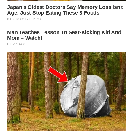
SUMEDANG
WN
CIANJUR
WN
KEPULAUAN
SERIBU
WN
TANGERANG
WN
BINJAI
WN
CIREBON
WN