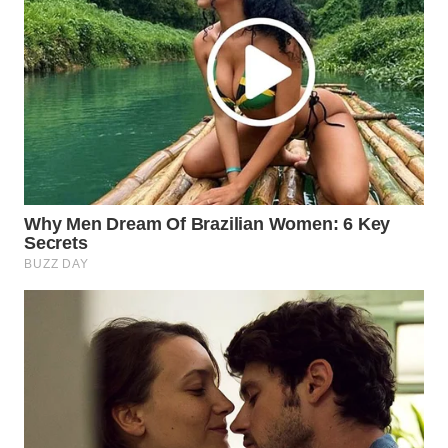
WAHANA
SPORT
WAHANA
UMKM
WAHANA
SELEB
WAHANA
PERSONA
WAHANA
OTOMOTIF
WAHANA
HEALTH