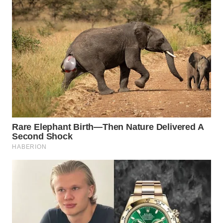
Wahana
Media
Group
WAHANA
NEWS
WAHANA
TANI
WAHANA
ADVOKAT
WAHANA
INFRASTRUKTUR
WAHANA
KONSUMEN