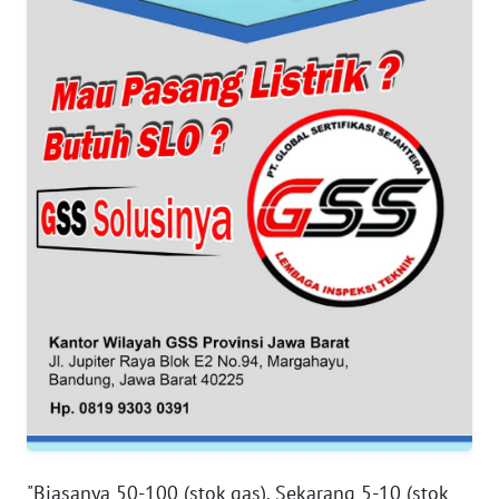
BANTEN
WN
NTT
WN
KEPRI
WN
PAPUA
WN
PAPUA
BARAT
WN
RIAU
"Biasanya 50-100 (stok gas). Sekarang 5-10 (stok