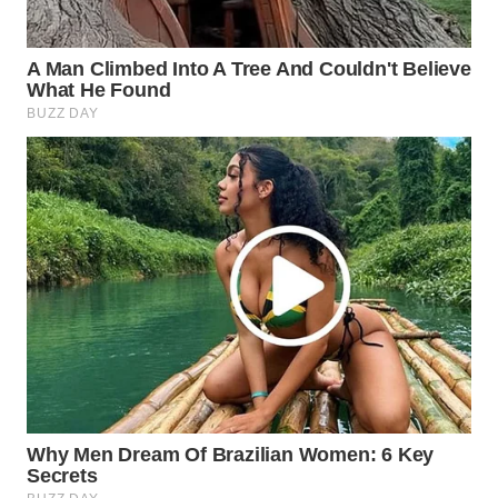
WAHANA
SPORT
WAHANA
UMKM
WAHANA
SELEB
WAHANA
PERSONA
WAHANA
OTOMOTIF
WAHANA
HEALTH