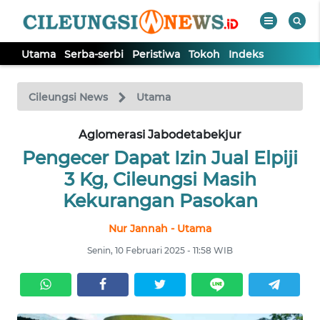
Utama
Serba-serbi
Peristiwa
Tokoh
Indeks
WAHANA
Tutup
TV
Cileungsi News
Utama
Aglomerasi Jabodetabekjur
UTAMA
Pengecer Dapat Izin Jual Elpiji
SERBA-
3 Kg, Cileungsi Masih
SERBI
Kekurangan Pasokan
Nur Jannah - Utama
PERISTIWA
Senin, 10 Februari 2025 - 11:58 WIB
TOKOH
Informasi