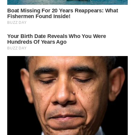
PRIANGAN
TIMUR
WN
SEMARANG
WN
SOLO
WN
BOROBUDUR
WN
MADURA
WN
SURABAYA