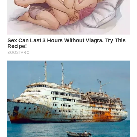
INDRAMAYU
WN
KUNINGAN
WN
MAJALENGKA
WN
SUBANG
WN
SUKABUMI
WN
PURWAKARTA
WN