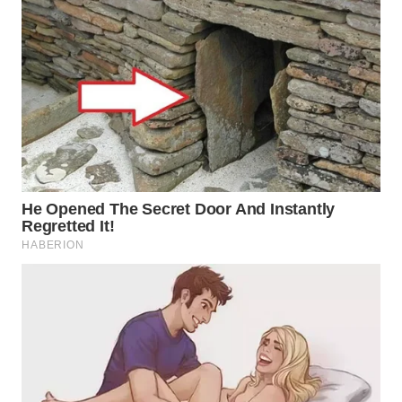
SUMEDANG
WN
CIANJUR
WN
KEPULAUAN
SERIBU
WN
TANGERANG
WN
BINJAI
WN
CIREBON
WN