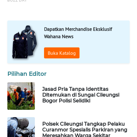
WAHANA
DESA
WISATA
Dapatkan Merchandise Eksklusif
LAPAK
WAHANA
Wahana News
Wahana
Buka Katalog
Network
KONSUMEN
Pilihan Editor
LISTRIK
Jasad Pria Tanpa Identitas
Ditemukan di Sungai Cileungsi
MASYARAKAT
Bogor Polisi Selidiki
KELISTRIKAN
WALINKI
Polsek Cileungsi Tangkap Pelaku
ID
Curanmor Spesialis Parkiran yang
Meresahkan Warga Sekitar