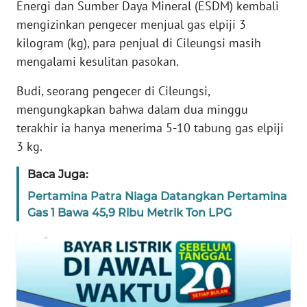
Energi dan Sumber Daya Mineral (ESDM) kembali
KARIR
mengizinkan pengecer menjual gas elpiji 3
kilogram (kg), para penjual di Cileungsi masih
DISCLAIMER
mengalami kesulitan pasokan.
Budi, seorang pengecer di Cileungsi,
Wahana
News
mengungkapkan bahwa dalam dua minggu
Regional
terakhir ia hanya menerima 5-10 tabung gas elpiji
3 kg.
WN
SUMUT
Baca Juga:
Pertamina Patra Niaga Datangkan Pertamina
WN
Gas 1 Bawa 45,9 Ribu Metrik Ton LPG
JAKARTA
WN
JABAR
WN