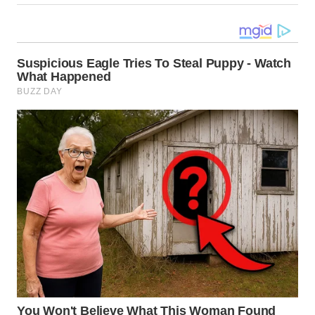
WN
TAPANULI
SELATAN
WN
TANJUNG
LESUNG
WN
KARO
WN
SIMALUNGUN
WN
LABUHANBATU
WN
TAPANULI