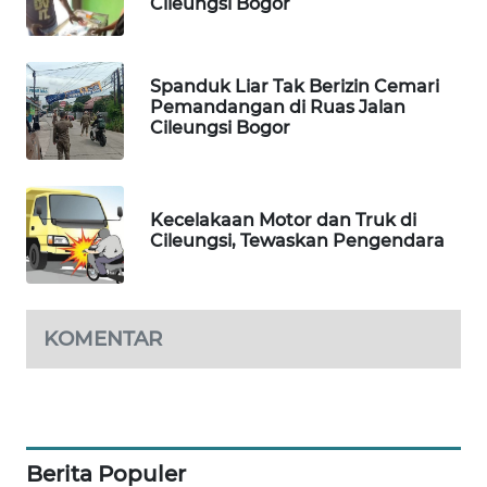
Cileungsi Bogor
KONSUMEN
FORWAMKI
Spanduk Liar Tak Berizin Cemari
Pemandangan di Ruas Jalan
Cileungsi Bogor
ALPERKLINAS
FORJASIDA
Kecelakaan Motor dan Truk di
Cileungsi, Tewaskan Pengendara
TAMBANG
NEWS
SITUNGIR
KOMENTAR
NEWS
SIDIKALANG
NEWS
Berita Populer