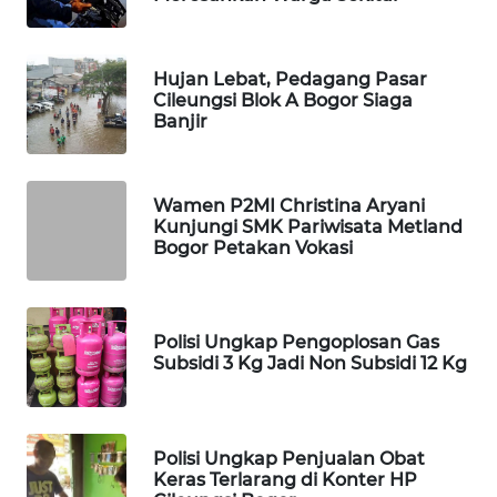
MAWAKA
ID
Hujan Lebat, Pedagang Pasar
MARTABAT
Cileungsi Blok A Bogor Siaga
NET
Banjir
PLN
WATCH
Wamen P2MI Christina Aryani
Kunjungi SMK Pariwisata Metland
Bogor Petakan Vokasi
MKLI
LPKKI
Polisi Ungkap Pengoplosan Gas
Subsidi 3 Kg Jadi Non Subsidi 12 Kg
LKKI
KOPEKLIN
Polisi Ungkap Penjualan Obat
Keras Terlarang di Konter HP
PORTAL