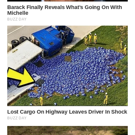
WN
NATUNA
WN
BINTAN
WN
MANDALIKA
WN
LIKUPANG
WN
LABUANBAJO
WN
BORNEO