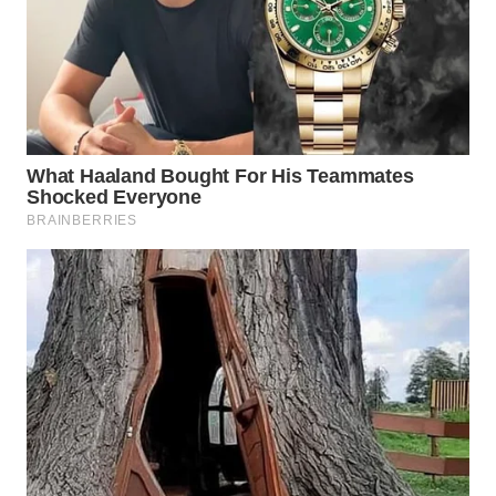
WAHANA
LISTRIK
WAHANA
TRAVEL
WAHANA
TV
WAHANANEWS
ID
WAHANANEWS
CO ID
WAHANANEWS
NET