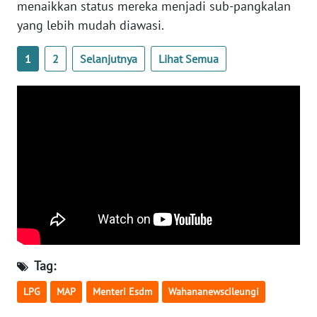
WN
menaikkan status mereka menjadi sub-pangkalan
NUSANTARA
yang lebih mudah diawasi.
WN
1
2
Selanjutnya
Lihat Semua
JOGJA
WN
JATIM
WN
BALI
WN
KALBAR
Tag:
WN
KALTENG
LPG
MAP
Menteri Esdm
Wahananewscileungi