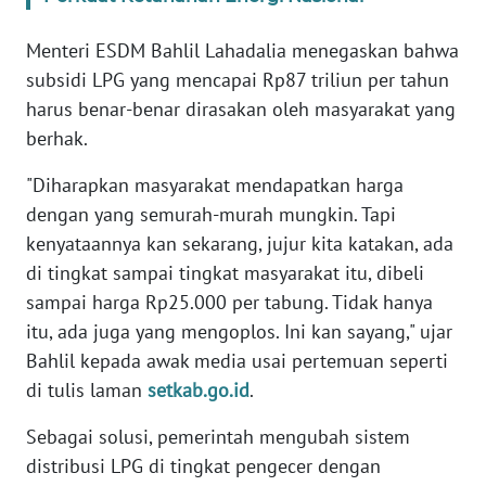
WN
BABEL
Menteri ESDM Bahlil Lahadalia menegaskan bahwa
subsidi LPG yang mencapai Rp87 triliun per tahun
WN
harus benar-benar dirasakan oleh masyarakat yang
SUMBAR
berhak.
WN
"Diharapkan masyarakat mendapatkan harga
SUMSEL
dengan yang semurah-murah mungkin. Tapi
kenyataannya kan sekarang, jujur kita katakan, ada
WN
di tingkat sampai tingkat masyarakat itu, dibeli
BENGKULU
sampai harga Rp25.000 per tabung. Tidak hanya
itu, ada juga yang mengoplos. Ini kan sayang," ujar
WN
LAMPUNG
Bahlil kepada awak media usai pertemuan seperti
di tulis laman
setkab.go.id
.
WN
JATENG
Sebagai solusi, pemerintah mengubah sistem
distribusi LPG di tingkat pengecer dengan