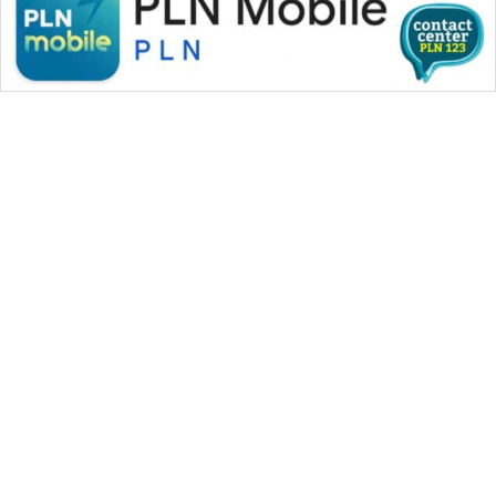
WAHANA MEDIA GROUP
|
|
|
WAHANA NEWS co
WAHANA TANI
WAHANA ADVOKAT
|
|
WAHANA INFRASTRUKTUR
WAHANA KONSUMEN
|
|
|
WAHANA LISTRIK
WAHANA TRAVEL
WAHANA TV
|
|
|
WAHANANEWS id
WAHANANEWS CO ID
WAHANANEWS NET