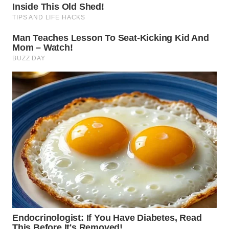
TENGAH
WN DELI
SERDANG
WN
TEBING
TINGGI
WN
PAKPAK
WN
KARAWANG
WN
BEKASI