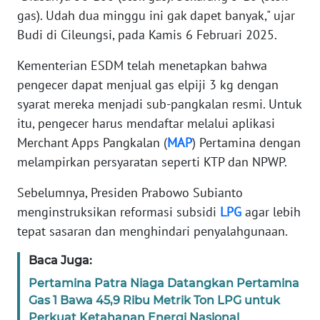
WN
gas). Udah dua minggu ini gak dapet banyak," ujar
SERAMBI
Budi di Cileungsi, pada Kamis 6 Februari 2025.
WN
Kementerian ESDM telah menetapkan bahwa
JAMBI
pengecer dapat menjual gas elpiji 3 kg dengan
syarat mereka menjadi sub-pangkalan resmi. Untuk
WN
itu, pengecer harus mendaftar melalui aplikasi
SULTRA
Merchant Apps Pangkalan (
MAP
) Pertamina dengan
melampirkan persyaratan seperti KTP dan NPWP.
WN
NTB
Sebelumnya, Presiden Prabowo Subianto
menginstruksikan reformasi subsidi
LPG
agar lebih
WN
tepat sasaran dan menghindari penyalahgunaan.
SULTENG
Baca Juga:
WN
Pertamina Patra Niaga Datangkan Pertamina
SULBAR
Gas 1 Bawa 45,9 Ribu Metrik Ton LPG untuk
Perkuat Ketahanan Energi Nasional