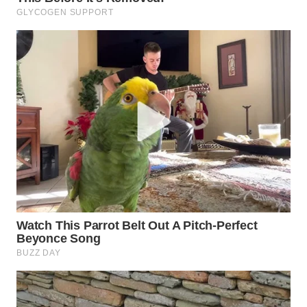
WN
BOGOR
WN
DEPOK
WN
TAPANULI
UTARA
WN
SAMOSIR
WN
PADANG
LAWAS
WN