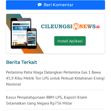
WN
Beri Komentar
KALTARA
WN
KALSEL
WN
Install Aplikasi
KALTIM
WN
SULSEL
Berita Terkait
Pertamina Patra Niaga Datangkan Pertamina Gas 1 Bawa
WN
45,9 Ribu Metrik Ton LPG untuk Perkuat Ketahanan Energi
GORONTALO
Nasional
WN
SULUT
Kasus Penyalahgunaan BBM-LPG, Kapolri Klaim
Selamatkan Uang Negara Rp756 Miliar
WN