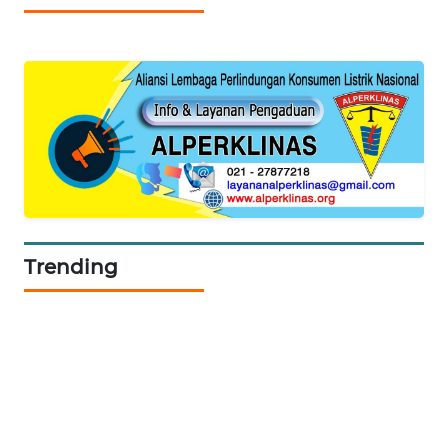
SIBARAGAS
NEWS
METRO
SIANTAR
NEWS
METRO
MEDAN
NEWS
Trending
METRO
JAKARTA
NEWS
KRT
NEWS
KARING